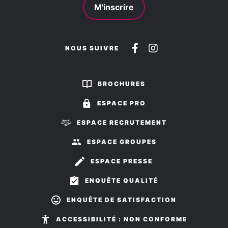
M'inscrire
Suivez-
Suivez-
NOUS SUIVRE
nous
nous
sur
sur
BROCHURES
Facebook
Instagram
ESPACE PRO
ESPACE RECRUTEMENT
ESPACE GROUPES
ESPACE PRESSE
ENQUÊTE QUALITÉ
ENQUÊTE DE SATISFACTION
ACCESSIBILITÉ : NON CONFORME