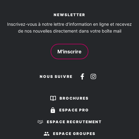
NEWSLETTER
Inscrivez-vous à notre lettre d'information en ligne et recevez
de nos nouvelles directement dans votre boîte mail
M'inscrire
Suivez-
Suivez-
NOUS SUIVRE
nous
nous
sur
sur
BROCHURES
Facebook
Instagram
ESPACE PRO
ESPACE RECRUTEMENT
ESPACE GROUPES