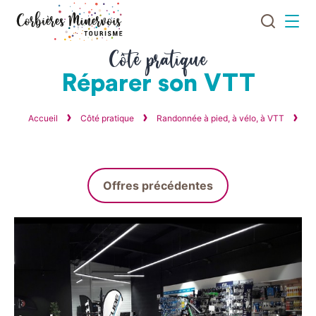
Je
Menu
recherch
Corbières
Côté pratique
Minervois
Réparer son VTT
Tourisme
Accueil
Côté pratique
Randonnée à pied, à vélo, à VTT
Ba
Offres précédentes