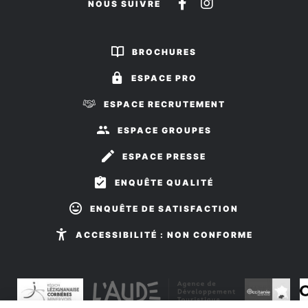
Suivez-
Suivez-
NOUS SUIVRE
nous
nous
sur
sur
BROCHURES
Facebook
Instagram
ESPACE PRO
ESPACE RECRUTEMENT
ESPACE GROUPES
ESPACE PRESSE
ENQUÊTE QUALITÉ
ENQUÊTE DE SATISFACTION
ACCESSIBILITÉ : NON CONFORME