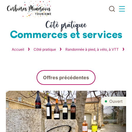
Je
Menu
recherch
Corbières
Côté pratique
Minervois
Commerces et services
Tourisme
Accueil
Côté pratique
Randonnée à pied, à vélo, à VTT
Ba
Offres précédentes
Ouvert