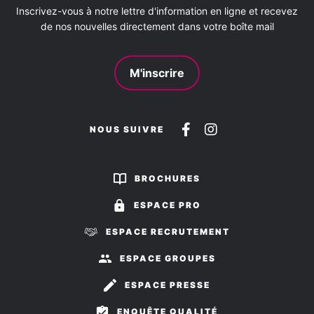
Inscrivez-vous à notre lettre d'information en ligne et recevez
de nos nouvelles directement dans votre boîte mail
M'inscrire
Suivez-
Suivez-
NOUS SUIVRE
nous
nous
sur
sur
BROCHURES
Facebook
Instagram
ESPACE PRO
ESPACE RECRUTEMENT
ESPACE GROUPES
ESPACE PRESSE
ENQUÊTE QUALITÉ