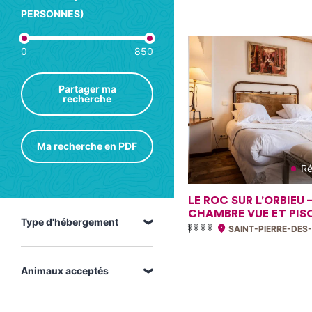
PERSONNES)
0
850
Partager ma
recherche
Ma recherche en PDF
Ré
LE ROC SUR L’ORBIEU 
CHAMBRE VUE ET PIS
Type d'hébergement
SAINT-PIERRE-DE
Animaux acceptés