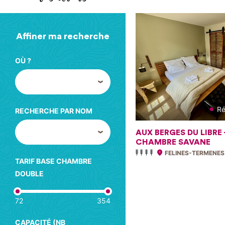
Affiner ma recherche
OÙ ?
Ré
RECHERCHE PAR NOM
AUX BERGES DU LIBRE 
CHAMBRE SAVANE
FELINES-TERMENES
TARIF BASE CHAMBRE
DOUBLE
72
354
CAPACITÉ (NB