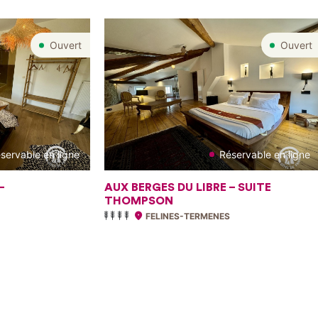
Ouvert
Ouvert
servable en ligne
Réservable en ligne
–
AUX BERGES DU LIBRE – SUITE
THOMPSON
FELINES-TERMENES