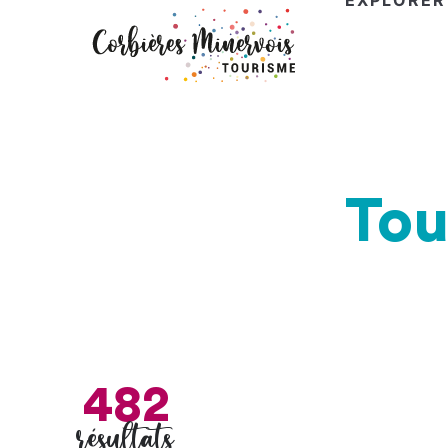
EXPLORER
Corbières
Minervois
Tourisme
Tou
482
résultats