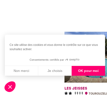
Ce site utilise des cookies et vous donne le contrôle sur ce que vous
souhaitez activer.
Consentements certifiés par
Non merci
Je choisis
OK pour moi
Ré
Axeptio consent
Plateforme de Gestion du Consentement : Personnali
Notre plateforme vous permet d'adapter et de gérer vo
LES JEISSES
TOUROUZEL