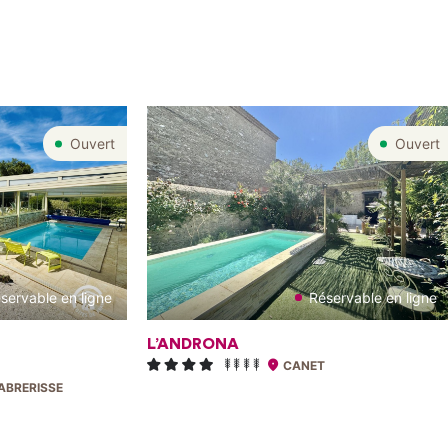
Ouvert
Ouvert
servable en ligne
Réservable en ligne
L’ANDRONA
CANET
ABRERISSE