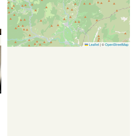
Leaflet
|
©
OpenStreetMap