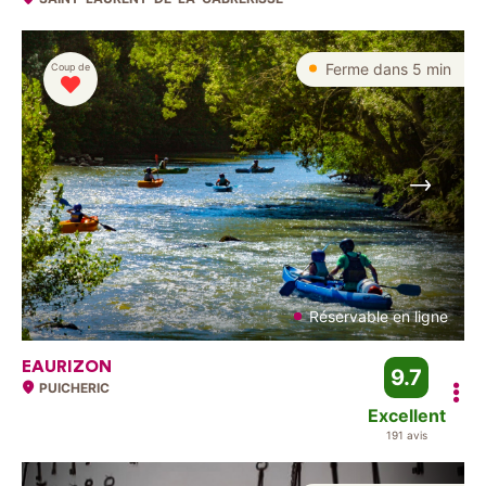
Ferme dans 5 min
Coup de
Suivant
Réservable en ligne
EAURIZON
9.7
PUICHERIC
Excellent
191 avis