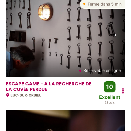
Ferme dans 5 min
Suivant
Réservable en ligne
ESCAPE GAME – A LA RECHERCHE DE
10
LA CUVÉE PERDUE
LUC-SUR-ORBIEU
Excellent
22 avis