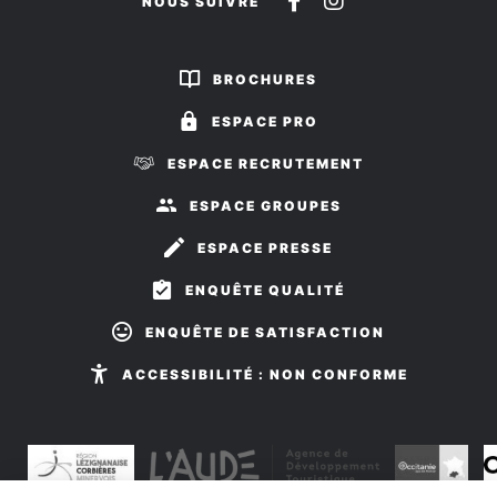
Suivez-
Suivez-
NOUS SUIVRE
nous
nous
sur
sur
BROCHURES
Facebook
Instagram
ESPACE PRO
ESPACE RECRUTEMENT
ESPACE GROUPES
ESPACE PRESSE
ENQUÊTE QUALITÉ
ENQUÊTE DE SATISFACTION
ACCESSIBILITÉ : NON CONFORME