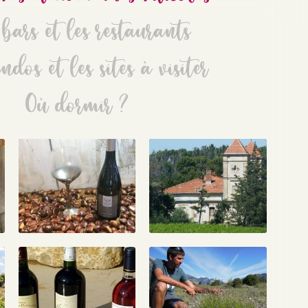
bars et les restaurants
ndos et les sites à visiter
Où dormir ?