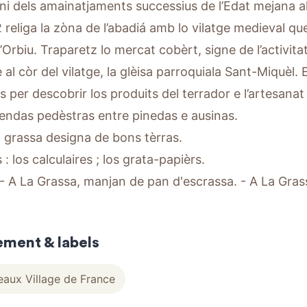
ni dels amainatjaments successius de l’Edat mejana al
 religa la zòna de l’abadiá amb lo vilatge medieval qu
d’Orbiu. Traparetz lo mercat cobèrt, signe de l’activit
e al còr del vilatge, la glèisa parroquiala Sant-Miquèl.
s per descobrir los produits del terrador e l’artesana
sendas pedèstras entre pinedas e ausinas.
 grassa designa de bons tèrras.
 : los calculaires ; los grata-papièrs.
: - A La Grassa, manjan de pan d'escrassa. - A La Gras
ement & labels
eaux Village de France