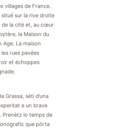
x villages de France.
situé sur la rive droite
 de la cité et, au cœur
sbytère, la Maison du
n Age. La maison
 les rues pavées
roir et échoppes
ignade.
la Grassa, sèti d’una
speritat e un brave
2. Prenètz lo temps de
iconografic que pòrta