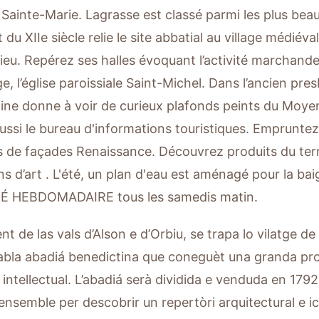
Sainte-Marie. Lagrasse est classé parmi les plus beau
du XIIe siècle relie le site abbatial au village médiéval 
bieu. Repérez ses halles évoquant l’activité marchande
ge, l’église paroissiale Saint-Michel. Dans l’ancien pre
ine donne à voir de curieux plafonds peints du Moye
aussi le bureau d'informations touristiques. Empruntez
 de façades Renaissance. Découvrez produits du ter
ans d’art . L'été, un plan d'eau est aménagé pour la ba
 HEBDOMADAIRE tous les samedis matin.
nt de las vals d’Alson e d’Orbiu, se trapa lo vilatge de 
bla abadiá benedictina que coneguèt una granda pro
 intellectual. L’abadiá serà dividida e venduda en 179
 l’ensemble per descobrir un repertòri arquitectural e 