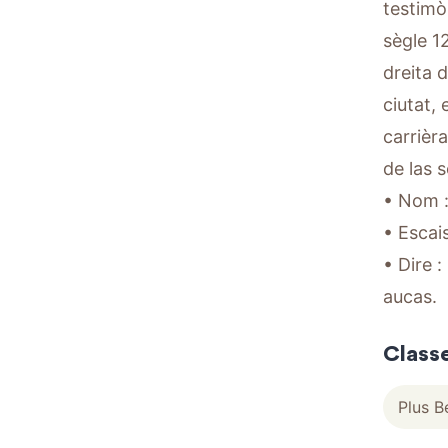
testimò
sègle 12
dreita 
ciutat, 
carrièra
de las 
• Nom :
• Escais
• Dire 
aucas.
Class
Plus B