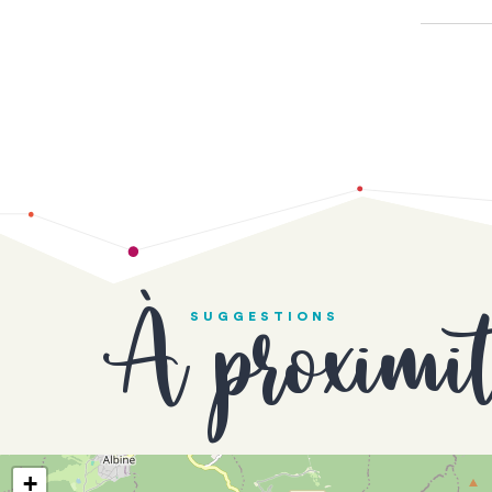
À proximi
SUGGESTIONS
+