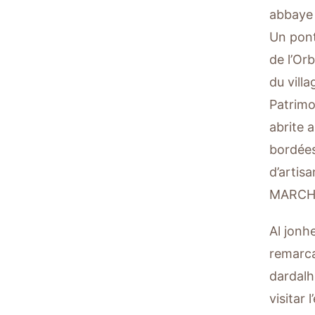
abbaye 
Un pont 
de l’Or
du villa
Patrimo
abrite 
bordées
d’artis
MARCHÉ
Al jonhe
remarca
dardalh
visitar