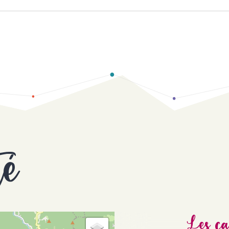
té
Les ca