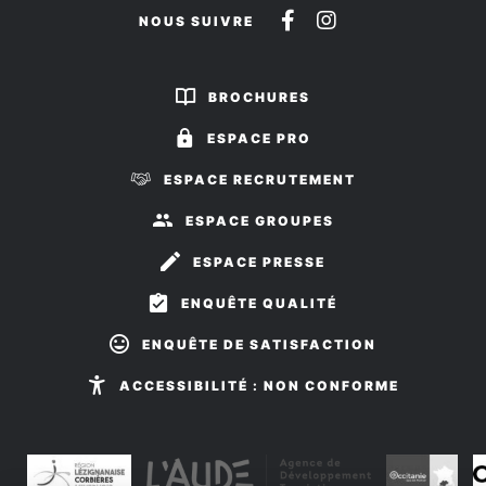
Suivez-
Suivez-
NOUS SUIVRE
nous
nous
sur
sur
BROCHURES
Facebook
Instagram
ESPACE PRO
ESPACE RECRUTEMENT
ESPACE GROUPES
ESPACE PRESSE
ENQUÊTE QUALITÉ
ENQUÊTE DE SATISFACTION
ACCESSIBILITÉ : NON CONFORME