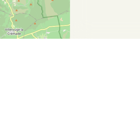
sez vos Options
s paramètres de confidentialité, en garantissant la con