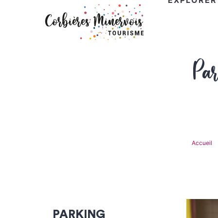
EXPLORER
Corbières
Par
Minervois
Tourisme
Accueil
PARKING