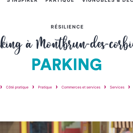
S'INSPIRER
PRATIQUE
VIGNOBLES & DÉ
RÉSILIENCE
king à Montbrun-des-corbi
PARKING
Côté pratique
Pratique
Commerces et services
Services