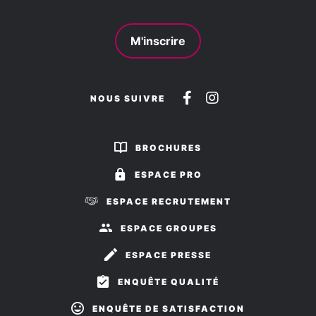
M'inscrire
Suivez-
Suivez-
NOUS SUIVRE
nous
nous
sur
sur
BROCHURES
Facebook
Instagram
ESPACE PRO
ESPACE RECRUTEMENT
ESPACE GROUPES
ESPACE PRESSE
ENQUÊTE QUALITÉ
ENQUÊTE DE SATISFACTION