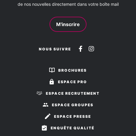
de nos nouvelles directement dans votre boîte mail
M'inscrire
Suivez-
Suivez-
NOUS SUIVRE
nous
nous
sur
sur
BROCHURES
Facebook
Instagram
ESPACE PRO
ESPACE RECRUTEMENT
ESPACE GROUPES
ESPACE PRESSE
ENQUÊTE QUALITÉ