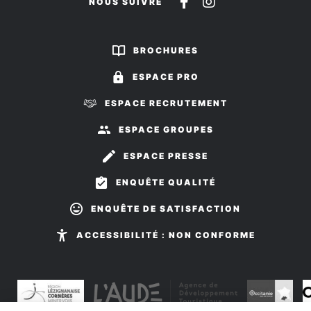
Suivez-
Suivez-
NOUS SUIVRE
nous
nous
sur
sur
BROCHURES
Facebook
Instagram
ESPACE PRO
ESPACE RECRUTEMENT
ESPACE GROUPES
ESPACE PRESSE
ENQUÊTE QUALITÉ
ENQUÊTE DE SATISFACTION
ACCESSIBILITÉ : NON CONFORME