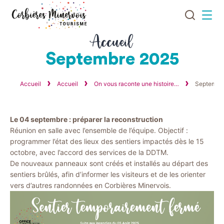
Je
Menu
recherch
Corbières
Accueil
Minervois
Septembre 2025
Tourisme
Accueil
Accueil
On vous raconte une histoire…
Septembr
Le 04 septembre : préparer la reconstruction
Réunion en salle avec l’ensemble de l’équipe. Objectif :
programmer l’état des lieux des sentiers impactés dès le 15
octobre, avec l’accord des services de la DDTM.
De nouveaux panneaux sont créés et installés au départ des
sentiers brûlés, afin d’informer les visiteurs et de les orienter
vers d’autres randonnées en Corbières Minervois.