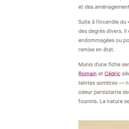
et des aménagements
Suite à l’incendie d
des degrés divers. Il
endommagées ou poten
remise en état.
Munis d’une fiche sen
Romain
et
Cédric
sil
teintes sombres — no
odeur persistante de 
fourmis. La nature s