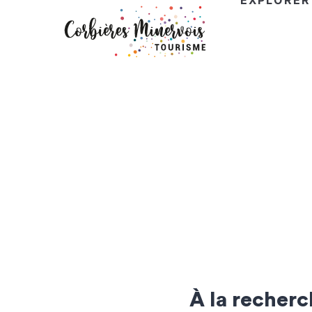
EXPLORER
Corbières
Minervois
Tourisme
À la recherc