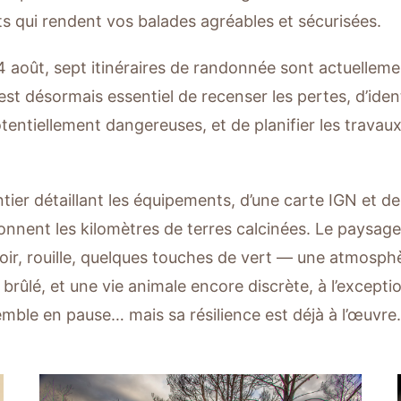
 qui rendent vos balades agréables et sécurisées.
u 4 août, sept itinéraires de randonnée sont actuellem
 est désormais essentiel de recenser les pertes, d’iden
tiellement dangereuses, et de planifier les travaux 
tier détaillant les équipements, d’une carte IGN et de
lonnent les kilomètres de terres calcinées. Le paysag
ir, rouille, quelques touches de vert — une atmosphè
brûlé, et une vie animale encore discrète, à l’except
emble en pause… mais sa résilience est déjà à l’œuvre.