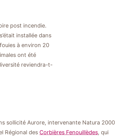
oire post incendie.
’était installée dans
nfouies à environ 20
imales ont été
versité reviendra-t-
ns sollicité Aurore, intervenante Natura 2000
el Régional des
Corbières Fenouillèdes
, qui