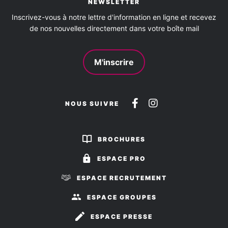
NEWSLETTER
Inscrivez-vous à notre lettre d'information en ligne et recevez
de nos nouvelles directement dans votre boîte mail
M'inscrire
Suivez-
Suivez-
NOUS SUIVRE
nous
nous
sur
sur
BROCHURES
Facebook
Instagram
ESPACE PRO
ESPACE RECRUTEMENT
ESPACE GROUPES
ESPACE PRESSE