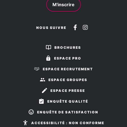
M'inscrire
Suivez-
Suivez-
NOUS SUIVRE
nous
nous
sur
sur
BROCHURES
Facebook
Instagram
ESPACE PRO
ESPACE RECRUTEMENT
ESPACE GROUPES
ESPACE PRESSE
ENQUÊTE QUALITÉ
ENQUÊTE DE SATISFACTION
ACCESSIBILITÉ : NON CONFORME