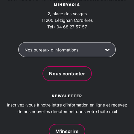
Carte bleue
Chèques bancaires et postaux
MINERVOIS
Le
20 Aou 2026
Jeudi
2, place des Vosges
Chèques Vacances
Espèces
20
.08
11200
Lézignan Corbières
LES JEUDIS AU CHÂTEAU
Tél :
04 68 27 57 57
Visite guidée
Ajouter
Eurocard - Mastercard
Virements
Visa
Château de Termes, 4 Camin d'al Castel,
à
11330 TERMES
mon
Agenda
de 16h00 à 19h00
Nos bureaux d'informations
Google
Le
27 Aou 2026
Jeudi
Nous contacter
27
.08
LES JEUDIS AU CHÂTEAU
Visite guidée
Ajouter
Château de Termes, 4 Camin d'al Castel,
à
NEWSLETTER
11330 TERMES
mon
Inscrivez-vous à notre lettre d'information en ligne et recevez
Agenda
de 16h00 à 19h00
de nos nouvelles directement dans votre boîte mail
Google
Le
3 Sep 2026
Jeudi
M'inscrire