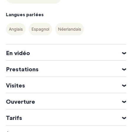
Langues parlées
Anglais
Espagnol
Néerlandais
En vidéo
Prestations
Accueil groupe jusqu'à 100 personnes
Visites
Parking bus
Visite guidée en groupe sur demande
Ouverture
Visite guidée individuelle en permanence
Visite guidée individuelle sur demande
Ouverture du 01 Juillet 2026 au 31 Août 2026
Tarifs
Lundi