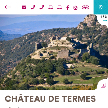
Retour
1
/
6
S
6
CHÂTEAU DE TERMES