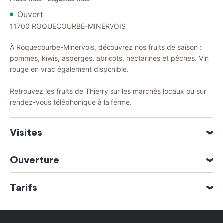
Ouvert
11700
ROQUECOURBE-MINERVOIS
À Roquecourbe-Minervois, découvrez nos fruits de saison :
pommes, kiwis, asperges, abricots, nectarines et pêches. Vin
rouge en vrac également disponible.
Retrouvez les fruits de Thierry sur les marchés locaux ou sur
rendez-vous téléphonique à la ferme.
Visites
Visite guidée en groupe sur demande
Ouverture
Visite guidée individuelle sur demande
Ouverture du 01 Janvier 2026 au 31 Décembre 2026
Tarifs
Moyens de paiement