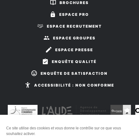
sur
sur
BROCHURES
Facebook
Instagram
ESPACE PRO
ESPACE RECRUTEMENT
ESPACE GROUPES
ESPACE PRESSE
ENQUÊTE QUALITÉ
ENQUÊTE DE SATISFACTION
ACCESSIBILITÉ : NON CONFORME
Ce site utilise des cookies et vous donne le contrôle sur ce que vous
Plan du site
-
Mentions légales
-
Éditer mes cookies
-
Politique
souhaitez activer.