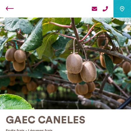
Retour
GAEC CANELES
Fruits frais - Légumes frais