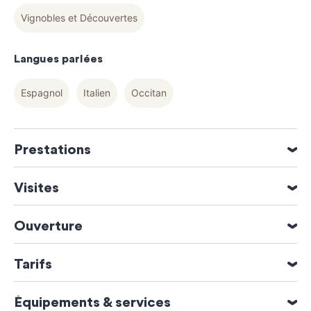
Vignobles et Découvertes
Langues parlées
Espagnol
Italien
Occitan
Prestations
Accueil groupe jusqu'à 50 personnes
Visites
Parking bus
Visite guidée en groupe sur demande
Ouverture
Visite guidée individuelle en permanence
Visite guidée individuelle sur demande
Ouverture du 01 Avril 2026 au 15 Août 2026
Tarifs
Ouverture du 19 Octobre 2026 au 31 Décembre 2026
Moyens de paiement
Équipements & services