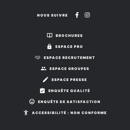
Suivez-
Suivez-
NOUS SUIVRE
nous
nous
sur
sur
BROCHURES
Facebook
Instagram
ESPACE PRO
ESPACE RECRUTEMENT
ESPACE GROUPES
ESPACE PRESSE
ENQUÊTE QUALITÉ
ENQUÊTE DE SATISFACTION
ACCESSIBILITÉ : NON CONFORME