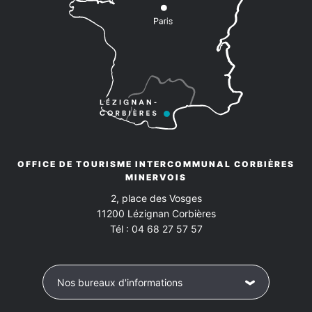
Produit
Vendredi
coffret
16h00 à 19h00
25€
Moyens de paiement
Carte bleue
Chèques bancaires et postaux
Espèces
OFFICE DE TOURISME INTERCOMMUNAL CORBIÈRES
MINERVOIS
2, place des Vosges
11200
Lézignan Corbières
Tél :
04 68 27 57 57
Nos bureaux d'informations