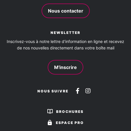
Nous contacter
NEWSLETTER
Inscrivez-vous à notre lettre d'information en ligne et recevez
de nos nouvelles directement dans votre boîte mail
M'inscrire
Suivez-
Suivez-
NOUS SUIVRE
nous
nous
sur
sur
BROCHURES
Facebook
Instagram
ESPACE PRO