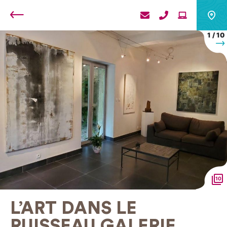
Retour
1
/
10
S
10
L’ART DANS LE
RUISSEAU GALERIE