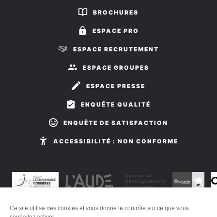
sur
sur
BROCHURES
Facebook
Instagram
ESPACE PRO
ESPACE RECRUTEMENT
ESPACE GROUPES
ESPACE PRESSE
ENQUÊTE QUALITÉ
ENQUÊTE DE SATISFACTION
ACCESSIBILITÉ : NON CONFORME
Ce site utilise des cookies et vous donne le contrôle sur ce que vous
Plan du site
-
Mentions légales
-
Éditer mes cookies
-
Politique