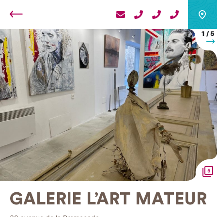
Retour
1
/
5
S
5
GALERIE L’ART MATEUR