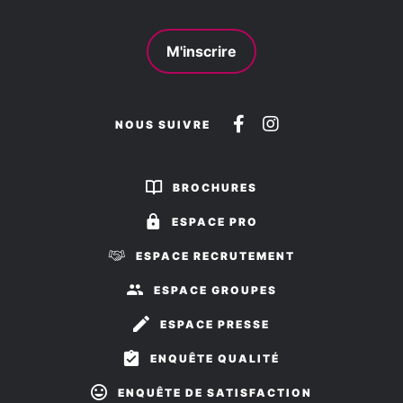
M'inscrire
Suivez-
Suivez-
NOUS SUIVRE
nous
nous
sur
sur
BROCHURES
Facebook
Instagram
ESPACE PRO
ESPACE RECRUTEMENT
ESPACE GROUPES
ESPACE PRESSE
ENQUÊTE QUALITÉ
ENQUÊTE DE SATISFACTION