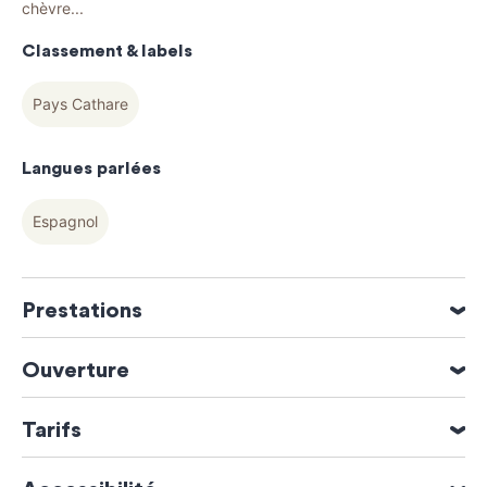
chèvre...
Classement & labels
Pays Cathare
Langues parlées
Espagnol
Prestations
Parking bus
Ouverture
Ouverture du 02 Janvier 2026 au 31 Décembre 2026
Tarifs
Lundi
Moyens de paiement