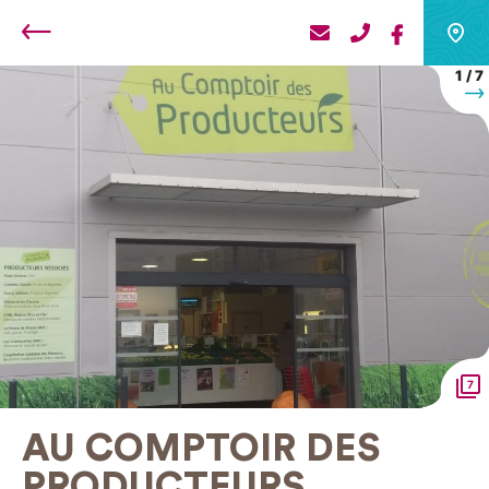
Retour
1
/
7
S
7
AU COMPTOIR DES
PRODUCTEURS