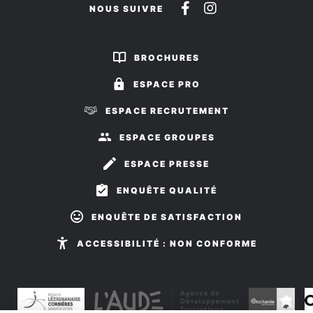
Suivez-
Suivez-
NOUS SUIVRE
nous
nous
sur
sur
BROCHURES
Facebook
Instagram
ESPACE PRO
ESPACE RECRUTEMENT
ESPACE GROUPES
ESPACE PRESSE
ENQUÊTE QUALITÉ
ENQUÊTE DE SATISFACTION
ACCESSIBILITÉ : NON CONFORME