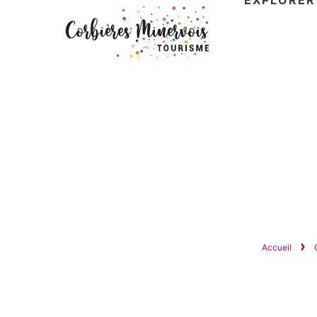
EXPLORER
Corbières
Minervois
Tourisme
Accueil