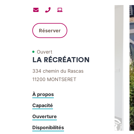
Contacter
Contacter
Site
par
par
internet
mail
téléphone
Réserver
Ouvert
LA RÉCRÉATION
334 chemin du Rascas
11200
MONTSERET
À propos
Capacité
Ouverture
Disponibilités