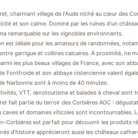
et, charmant village de l'Aude niché au cœur des Cor
icité et son calme. Dominé par les ruines d'un château
a remarquable sur les vignobles environnants.
on est idéale pour les amateurs de randonnées, notam
 entre garrigue et collines calcaires. À proximité, ne
parmi les plus beaux villages de France, avec son abb
 de Fontfroide et son abbaye cistercienne valent égal
de Narbonne sont à moins de 40 minutes.
tivités, VTT, œnotourisme et balades à cheval sont tr
et fait partie du terroir des Corbières AOC : dégusta
s caves et domaines viticoles sont incontournables. 
n-Corbières est parfait pour découvrir les produits r
nés d'histoire apprécieront aussi les châteaux cathar