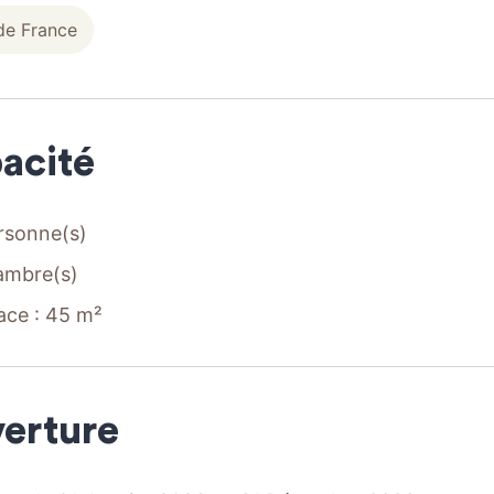
de France
acité
rsonne(s)
ambre(s)
ace : 45 m²
erture