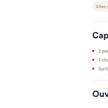
Gîtes 
Cap
2 pe
1 ch
Surf
Ouv