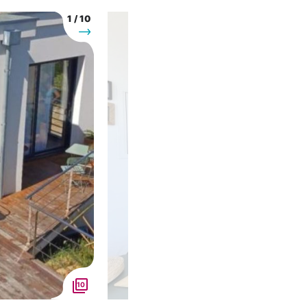
1
/
10
Suivant
10