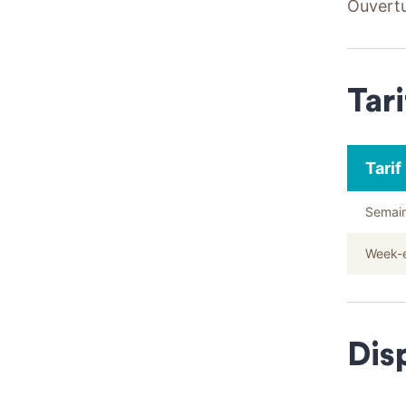
Ouvertu
Tari
Tarif
Semai
Week-
Dis