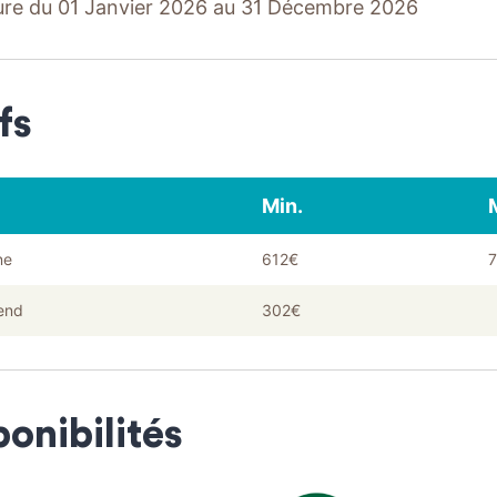
re du 01 Janvier 2026 au 31 Décembre 2026
fs
Min.
ne
612€
end
302€
ponibilités