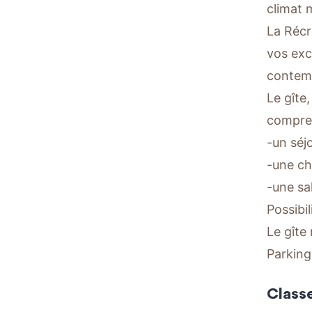
climat m
La Récr
vos exc
contemp
Le gîte
compre
-un séj
-une ch
-une sa
Possibi
Le gîte
Parking 
Class