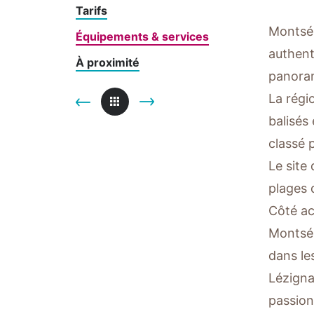
Tarifs
Montsér
Équipements & services
authent
À proximité
panoram
La régi
balisés
classé 
Le site
plages 
Côté ac
Montsér
dans le
Lézigna
passion