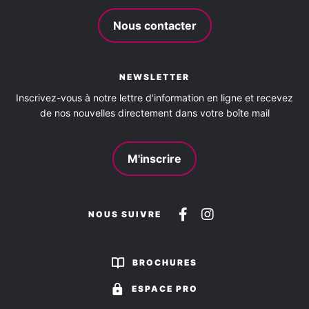
Nous contacter
NEWSLETTER
Inscrivez-vous à notre lettre d'information en ligne et recevez
de nos nouvelles directement dans votre boîte mail
M'inscrire
Suivez-
Suivez-
NOUS SUIVRE
nous
nous
sur
sur
BROCHURES
Facebook
Instagram
ESPACE PRO