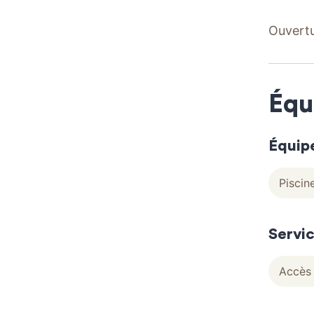
Ouvert
Équ
Équip
Piscin
Servi
Accès 