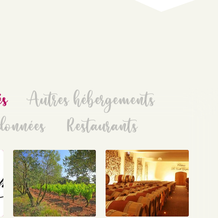
és
Autres hébergements
données
Restaurants