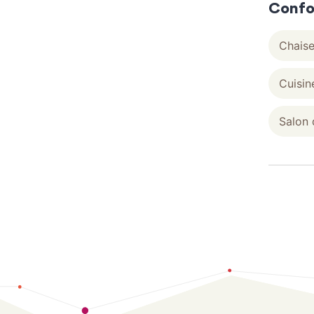
Confo
Chais
Cuisin
Salon 