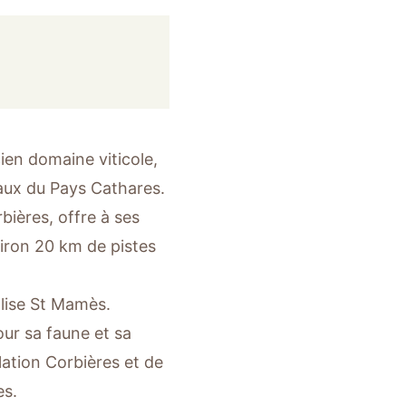
en domaine viticole,
aux du Pays Cathares.
ières, offre à ses
viron 20 km de pistes
église St Mamès.
our sa faune et sa
lation Corbières et de
es.