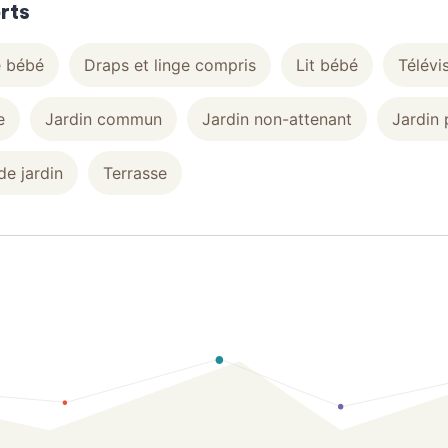
rts
e bébé
Draps et linge compris
Lit bébé
Télévi
e
Jardin commun
Jardin non-attenant
Jardin 
de jardin
Terrasse