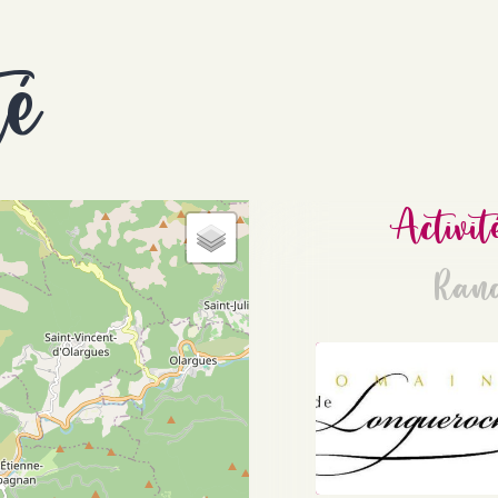
té
Activit
Ran