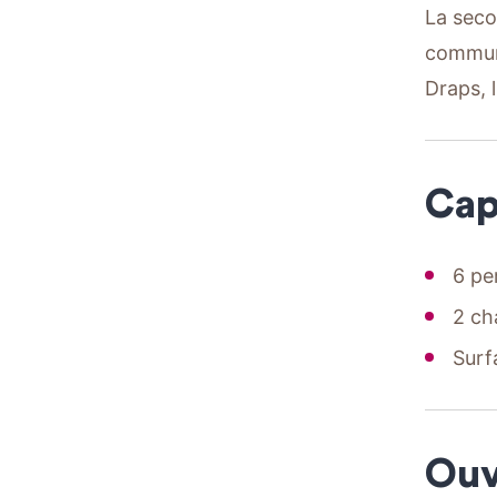
La seco
communi
Draps, l
Cap
6 pe
2 ch
Surf
Ouv