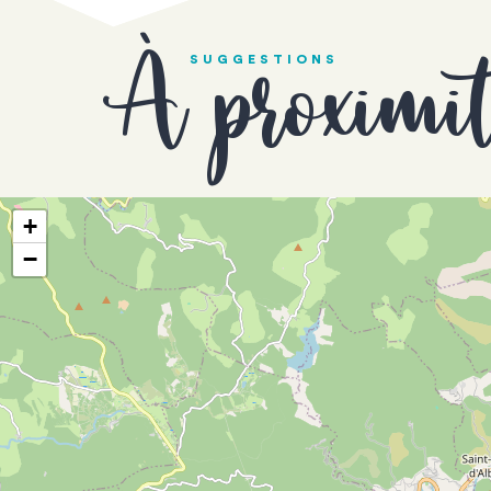
À proximi
SUGGESTIONS
+
−