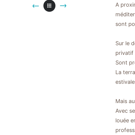
A proxim
méditer
sont po
Sur le 
privati
Sont pr
La terr
estival
Mais aus
Avec se
louée e
professi