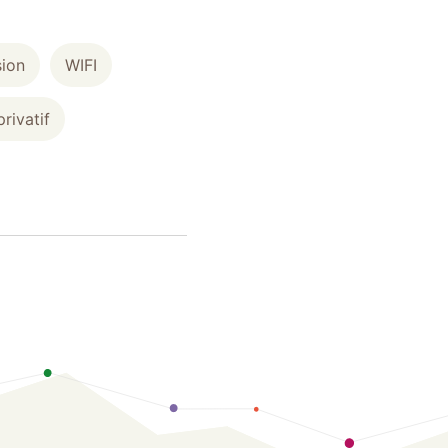
sion
WIFI
privatif