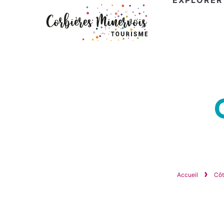
EXPLORER
Corbières
Minervois
Tourisme
Accueil
Côt