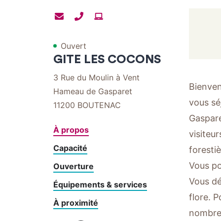
Contacter
Contacter
Site
par
par
internet
Ouvert
mail
téléphone
GITE LES COCONS
3 Rue du Moulin à Vent
Bienven
Hameau de Gasparet
vous sé
11200
BOUTENAC
Gaspare
À propos
visiteu
Capacité
forestiè
Vous pou
Ouverture
Vous dé
Équipements & services
flore. 
À proximité
nombreu