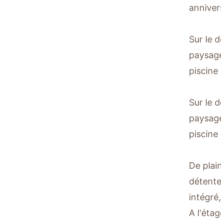
annivers
Sur le 
paysage
piscine
Sur le 
paysage
piscine
De plai
détente
intégré
A l'éta