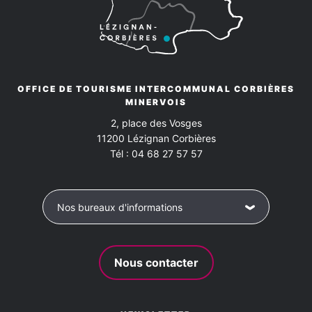
Moyens de paiement
Conforts
Chèques bancaires et postaux
Espèces
Accès Internet
Cafetière
Climatisation
OFFICE DE TOURISME INTERCOMMUNAL CORBIÈRES
Virements
MINERVOIS
Double vitrage phonique
Four
Four à micro-ondes
2, place des Vosges
11200
Lézignan Corbières
Hotte aspirante
Lave linge privatif
Tél :
04 68 27 57 57
Réfrigérateur / conservateur
WIFI
Buanderie
Nos bureaux d'informations
Cuisine
Salle de bains avec douche
Salon
Séjour
WC
Nous contacter
Animaux acceptés