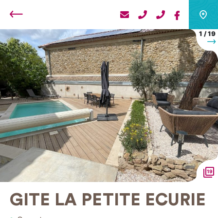
Retour
1
/
19
S
19
GITE LA PETITE ECURIE