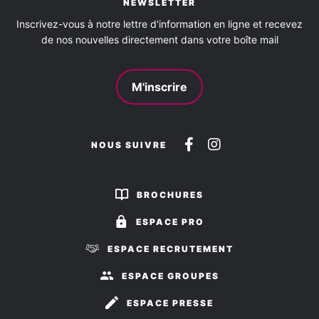
NEWSLETTER
oui
Inscrivez-vous à notre lettre d'information en ligne et recevez
de nos nouvelles directement dans votre boîte mail
M'inscrire
Suivez-
Suivez-
NOUS SUIVRE
nous
nous
sur
sur
BROCHURES
Facebook
Instagram
ESPACE PRO
ESPACE RECRUTEMENT
ESPACE GROUPES
ESPACE PRESSE