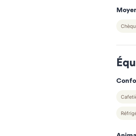
Moyen
Chèque
Équ
Confo
Cafeti
Réfrig
Anima