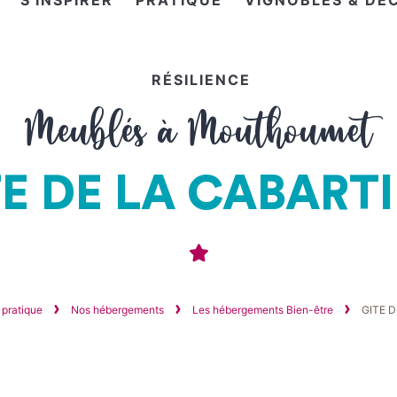
S'INSPIRER
PRATIQUE
VIGNOBLES & DÉ
RÉSILIENCE
Meublés à Mouthoumet
E DE LA CABART
 pratique
Nos hébergements
Les hébergements Bien-être
GITE 