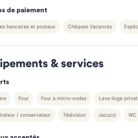
s de paiement
s bancaires et postaux
Chèques Vacances
Espèc
ipements & services
rts
ère
Four
Four à micro-ondes
Lave linge privat
érateur / conservateur
Télévision
Jacuzzi
WC
ux acceptés