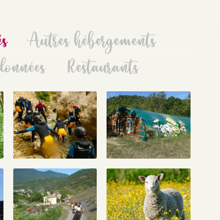
és
Autres hébergements
données
Restaurants