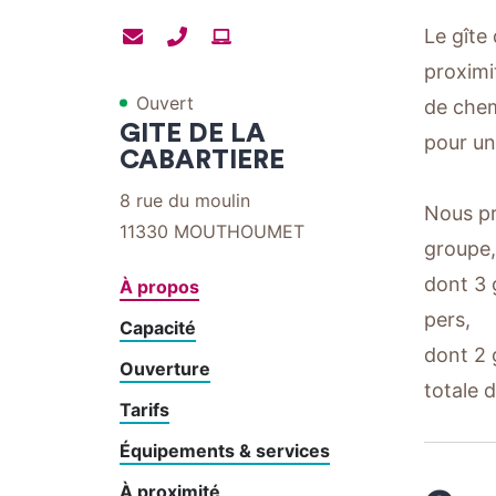
Contacter
Contacter
Site
Le gîte 
par
par
internet
proximi
Ouvert
mail
téléphone
de che
GITE DE LA
pour un
CABARTIERE
8 rue du moulin
Nous pr
11330
MOUTHOUMET
groupe,
dont 3 
À propos
pers,
Capacité
dont 2 
Ouverture
totale d
Tarifs
Équipements & services
À proximité