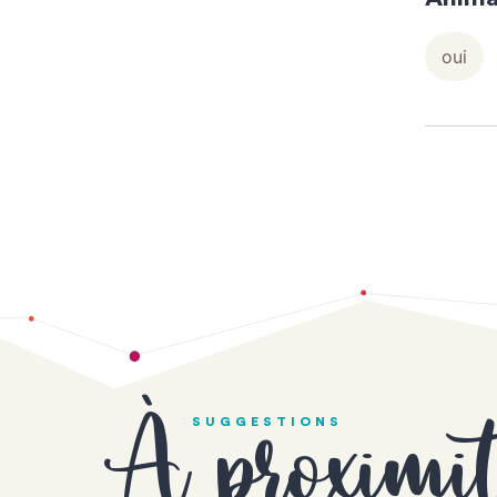
oui
À proximi
SUGGESTIONS