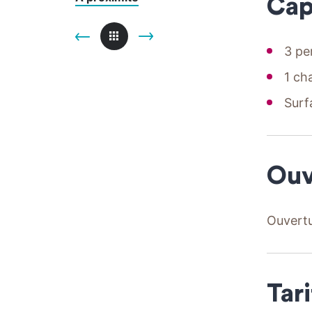
Cap
3 pe
1 ch
Surf
Ouv
Ouvertu
Tari