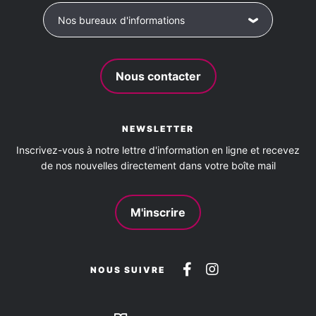
Nos bureaux d'informations
Jardin privatif
Terrasse
Nous contacter
NEWSLETTER
Inscrivez-vous à notre lettre d'information en ligne et recevez
de nos nouvelles directement dans votre boîte mail
M'inscrire
Suivez-
Suivez-
NOUS SUIVRE
nous
nous
sur
sur