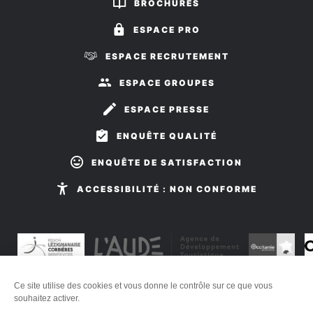
BROCHURES
Facebook
Instagram
ESPACE PRO
ESPACE RECRUTEMENT
ESPACE GROUPES
ESPACE PRESSE
ENQUÊTE QUALITÉ
ENQUÊTE DE SATISFACTION
ACCESSIBILITÉ : NON CONFORME
Ce site utilise des cookies et vous donne le contrôle sur ce que vous
Plan du site
-
Mentions légales
-
Éditer mes cookies
-
Politique
souhaitez activer.