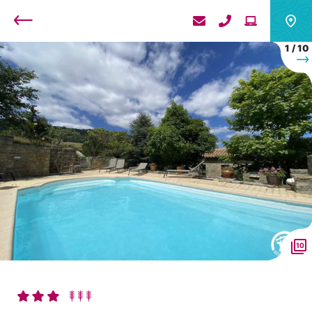
Retour
1
/
10
S
10