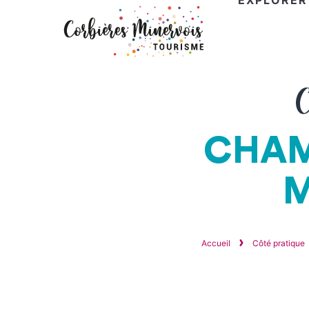
EXPLORER
Corbières
C
Minervois
Tourisme
CHAM
M
Accueil
Côté pratique