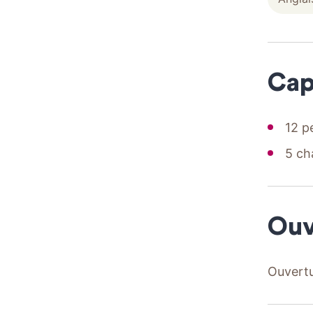
Cap
12 p
5 ch
Ouv
Ouvertu