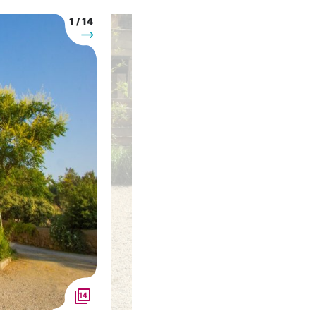
1
/
14
Suivant
14