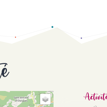
té
Activit