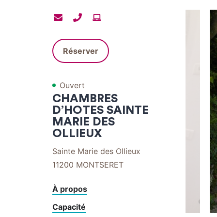
Contacter
Contacter
Site
par
par
internet
mail
téléphone
Réserver
Ouvert
CHAMBRES
D’HOTES SAINTE
MARIE DES
OLLIEUX
Sainte Marie des Ollieux
11200
MONTSERET
À propos
Capacité