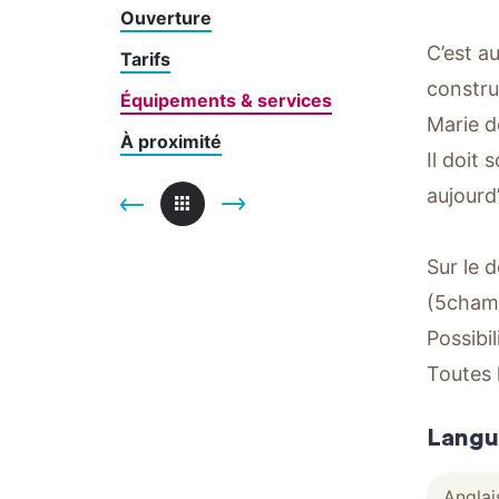
Ouverture
C’est a
Tarifs
constru
Équipements & services
Marie d
À proximité
Il doit
aujourd’
Sur le 
(5chamb
Possibil
Toutes 
Langu
Anglai