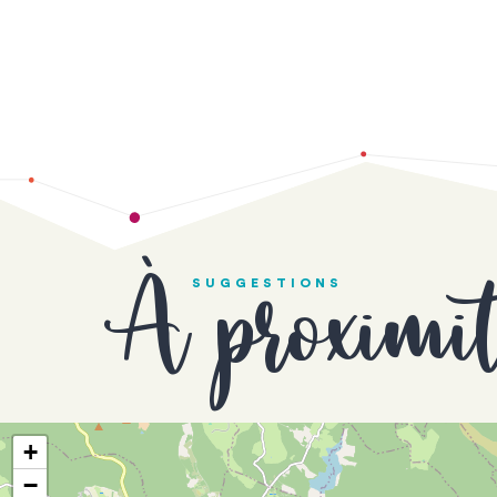
À proximi
SUGGESTIONS
+
−