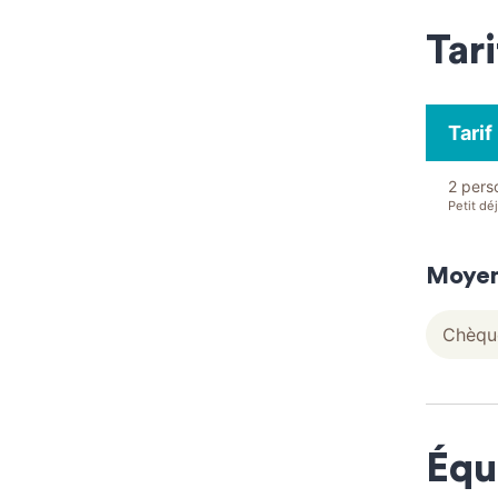
Tari
Tarif
2 pers
Petit dé
Moyen
Chèque
Équ