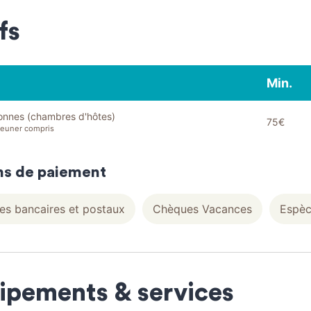
fs
Min.
onnes (chambres d'hôtes)
75€
jeuner compris
s de paiement
s bancaires et postaux
Chèques Vacances
Espèc
ipements & services