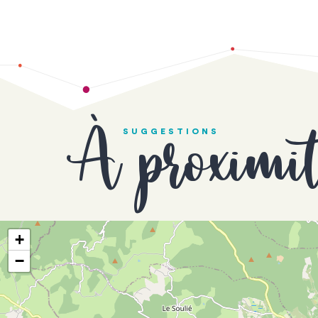
À proximi
SUGGESTIONS
+
−