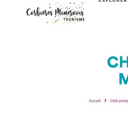
EXPLORER
Corbières
Minervois
Tourisme
CH
Accueil
Côté prati