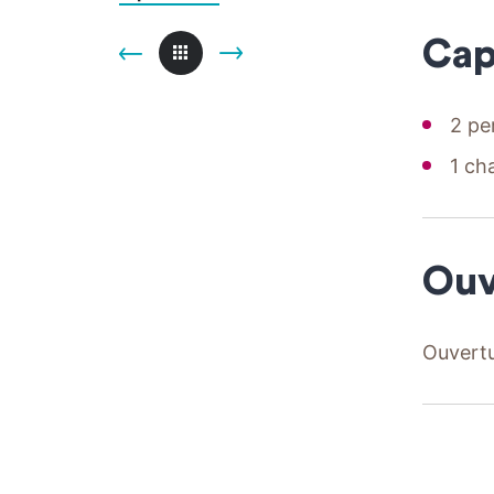
Cap
2 pe
1 ch
Ouv
Ouvertu