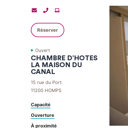
Contacter
Contacter
Site
par
par
internet
mail
téléphone
Réserver
Ouvert
CHAMBRE D’HOTES
LA MAISON DU
CANAL
15 rue du Port
11200
HOMPS
Capacité
Ouverture
À proximité