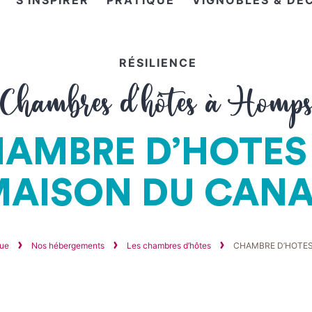
S'INSPIRER
PRATIQUE
VIGNOBLES & DÉ
RÉSILIENCE
Chambres d'hôtes à Homp
AMBRE D’HOTES
MAISON DU CANA
que
Nos hébergements
Les chambres d’hôtes
CHAMBRE D’HOTES