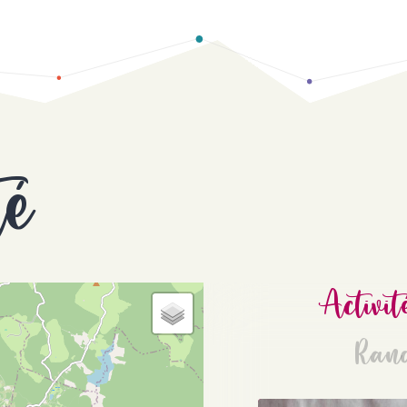
té
Activit
Ran