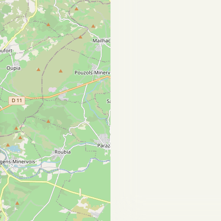
sez vos Options
s paramètres de confidentialité, en garantissant la con