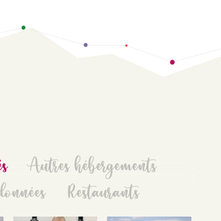
és
Autres hébergements
données
Restaurants