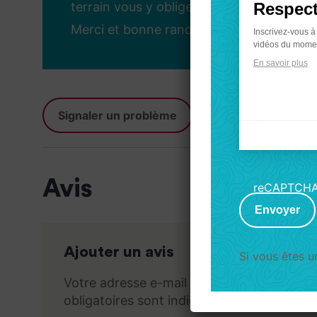
terrain vous y oblige.
Respect
Merci et bonne randonnée !
Inscrivez-vous à
vidéos du momen
En savoir plus
Signaler un problème
Axeptio
consent
Avis
reCAPTCH
Envoyer
Ajouter un avis
Si vous êtes 
Votre adresse e-mail ne sera pas publiée.
L
obligatoires sont indiqués avec
*