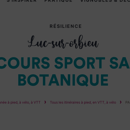
S'INSPIRER
PRATIQUE
VIGNOBLES & DÉ
RÉSILIENCE
Luc-sur-orbieu
COURS SPORT S
BOTANIQUE
née à pied, à vélo, à VTT
Tous les itinéraires à pied, en VTT, à vélo
PA