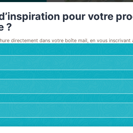
’eau en
d’inspiration pour votre pr
e ?
ntes. Emportez
ure directement dans votre boîte mail, en vous inscrivant à
t tenez les
rages, les
nt partagés
 (voitures,
pez toujours
d’un virage
re. Les
entissez lors
nfiguration du