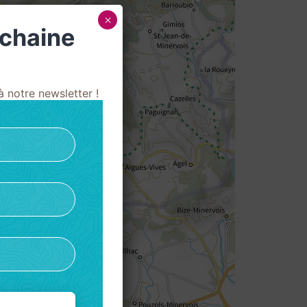
×
ochaine
 notre newsletter !