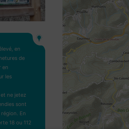
élevé, en
rmetures de
r en
r les
et ne jetez
endies sont
 région. En
erte 18 ou 112