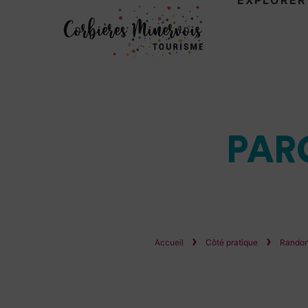
EXPLORER
Corbières
Minervois
Tourisme
PAR
Accueil
Côté pratique
Randon