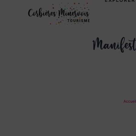
EXPLORER
Corbières
Manifest
Minervois
Tourisme
Accuei