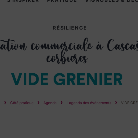
S'INSPIRER
PRATIQUE
VIGNOBLES & DÉ
RÉSILIENCE
ation commerciale à Cascas
corbieres
VIDE GRENIER
l
Côté pratique
Agenda
L’agenda des évènements
VIDE GRE