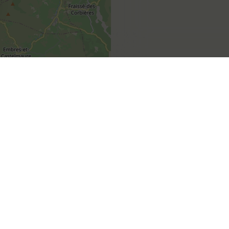
sez vos Options
s paramètres de confidentialité, en garantissant la con