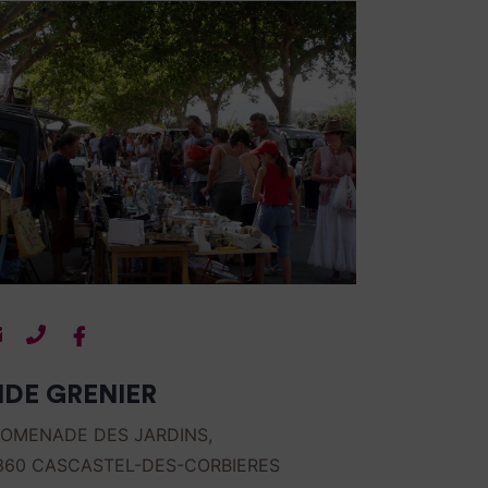
Contacter
Contacter
Facebook
par
par
IDE GRENIER
mail
téléphone
OMENADE DES JARDINS,
360
CASCASTEL-DES-CORBIERES