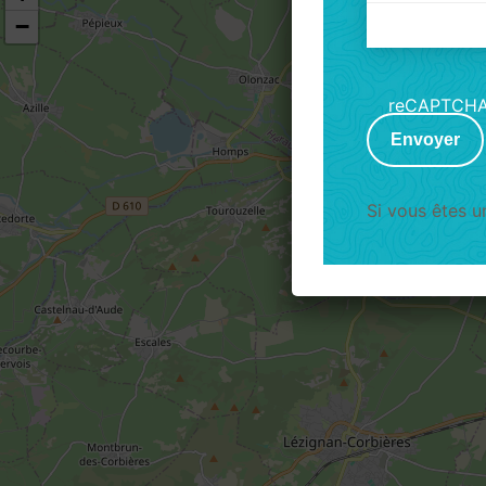
−
Axeptio
consent
reCAPTCH
Envoyer
Si vous êtes 