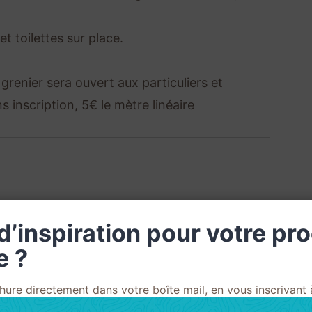
et toilettes sur place.
grenier sera ouvert aux particuliers et
s inscription, 5€ le mètre linéaire
d’inspiration pour votre pr
Le 16 Août 2026
e ?
09h00 à 18h00
ure directement dans votre boîte mail, en vous inscrivant à