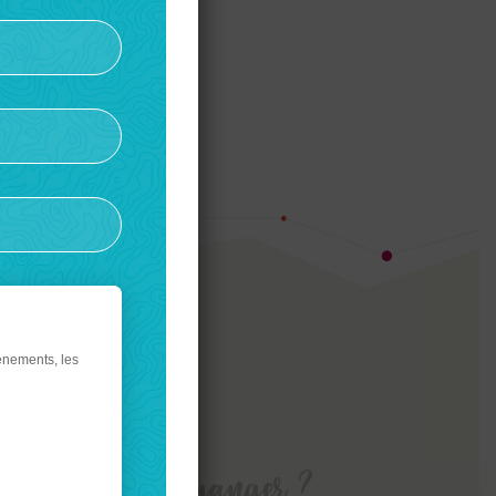
énements, les
rmir ?
Où manger ?