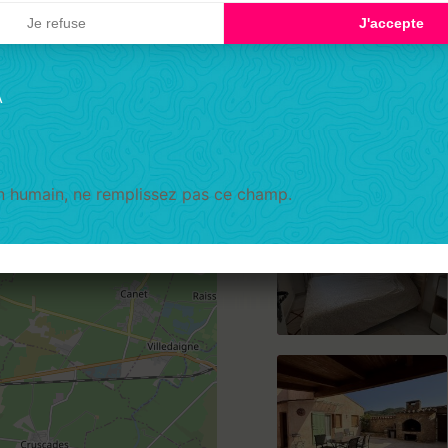
Je refuse
J'accepte
A
un humain, ne remplissez pas ce champ.