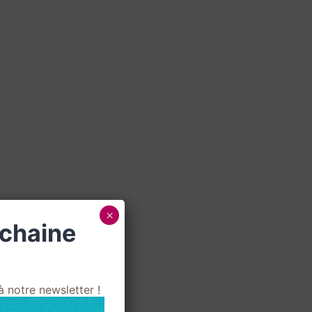
×
ochaine
 notre newsletter !