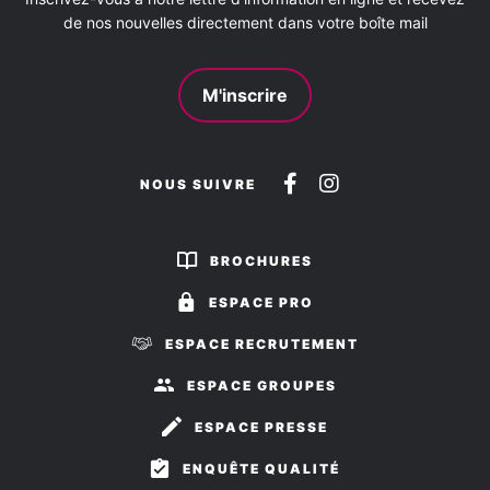
de nos nouvelles directement dans votre boîte mail
M'inscrire
Suivez-
Suivez-
NOUS SUIVRE
nous
nous
sur
sur
BROCHURES
Facebook
Instagram
ESPACE PRO
ESPACE RECRUTEMENT
ESPACE GROUPES
ESPACE PRESSE
ENQUÊTE QUALITÉ