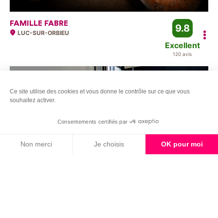
FAMILLE FABRE
9.8
LUC-SUR-ORBIEU
Excellent
120 avis
Fermé
Coup de
Ce site utilise des cookies et vous donne le contrôle sur ce que vous
souhaitez activer.
Consentements certifiés par
Suivant
Non merci
Je choisis
OK pour moi
Axeptio consent
Plateforme de Gestion du Consentement : Personnalisez vos Options
Notre plateforme vous permet d'adapter et de gérer vos paramètres de 
LES TERROIRS DU VERTIGE