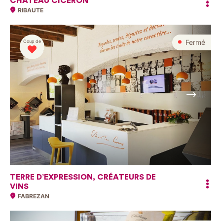
CHÂTEAU CICÉRON
RIBAUTE
Fermé
Coup de
Suivant
TERRE D’EXPRESSION, CRÉATEURS DE
VINS
FABREZAN