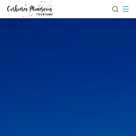
Je
Menu
recherch
Corbières
Minervois
Tourisme