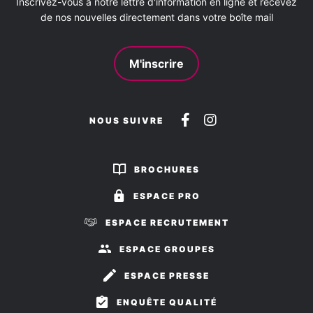
Inscrivez-vous à notre lettre d'information en ligne et recevez
de nos nouvelles directement dans votre boîte mail
M'inscrire
Suivez-
Suivez-
NOUS SUIVRE
nous
nous
sur
sur
BROCHURES
Facebook
Instagram
ESPACE PRO
ESPACE RECRUTEMENT
ESPACE GROUPES
ESPACE PRESSE
ENQUÊTE QUALITÉ