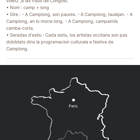
volètz ,a las fraus de Congost.
• Nom : camp + long
• Dire : - A Camplong, son paures. - A Camplong, taulejan. - A
Camplong, an lo morre long. - A Camplong, campairòls
camba-corta.
• Seradas d'estiu : Cada estiu, los artistas occitans son pas
doblidats dins la programacion culturala e festiva de
Camplong.