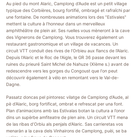
Au pied du mont Alaric, Camplong d’Aude est un petit village
typique des Corbières, bourg fortifié, ombragé et rafraîchi par
une fontaine. De nombreuses animations lors des "Estivales"
mettent la culture à l’honneur dans un merveilleux
amphithéâtre de plein air. Ses ruelles vous mèneront à la cave
des Vignerons de Camplong. Vous trouverez également un
restaurant gastronomique et un village de vacances. Un
circuit VTT conduit des rives de l’Orbieu aux flancs de l’Alaric.
Depuis l'Alaric et le Roc de l'Aigle, le GR 36 passe devant les
ruines du prieuré Saint Michel de Nahuze (XIème s.) avant de
redescendre vers les gorges du Congoust que l'on peut
découvrir également à vélo en remontant vers le Val-de-
Dagne.
Passatz doncas pel pintoresc vilatge de Camplong d’Aude, al
pè d’Alaric, borg fortificat, ombrat e refrescat per una font.
Plan d’animacions amb las Estivalas botan la cultura a l’onor
dins un supèrbe amfiteatre de plen aire. Un circuit VTT mena
de las ribas d’Orbiu als penjals d’Alaric. Sas carrieretas vos
menaràn a la cava dels Vinhairons de Camplong, puèi, se ba