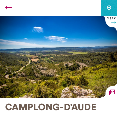
Retour
1
/
17
S
17
CAMPLONG-D’AUDE