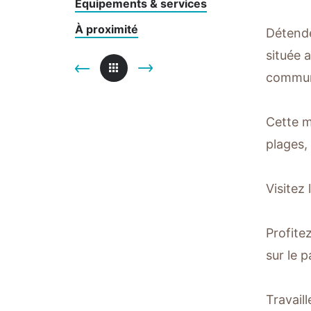
Équipements & services
À proximité
Détende
située 
communa
Cette m
plages,
Visitez
Profite
sur le p
Travaill