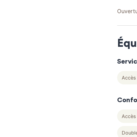
Ouvertu
Équ
Servi
Accès 
Confo
Accès 
Double