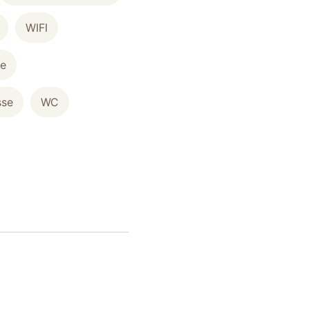
WIFI
he
sse
WC