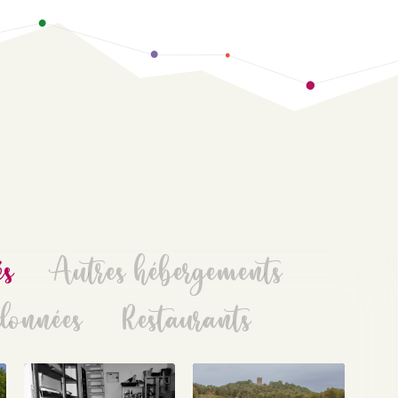
és
Autres hébergements
données
Restaurants