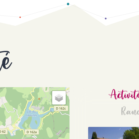
té
Activit
Ran