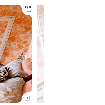
1
/
9
Suivant
9