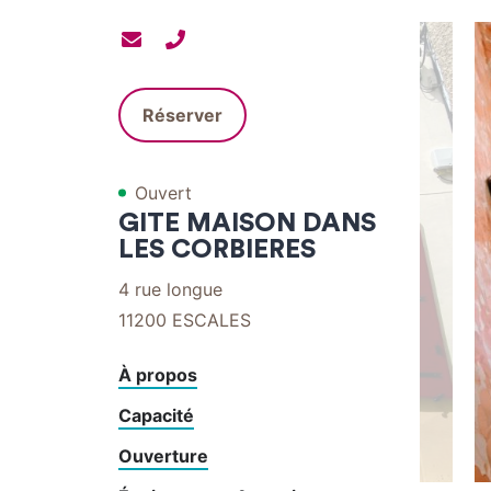
Contacter
Contacter
par
par
mail
téléphone
Réserver
Ouvert
GITE MAISON DANS
LES CORBIERES
4 rue longue
11200
ESCALES
À propos
Capacité
Ouverture