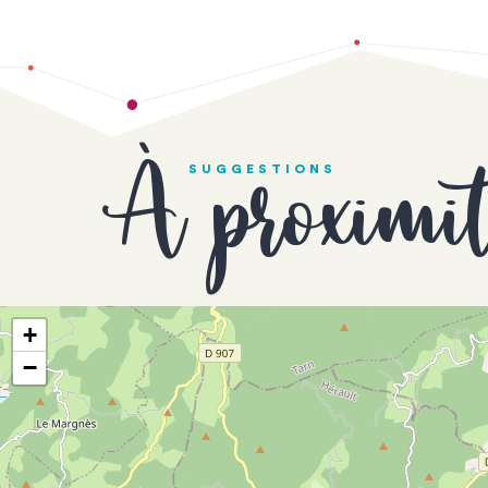
À proximi
SUGGESTIONS
+
−