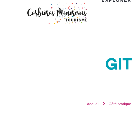
EXPLORER
Corbières
Minervois
Tourisme
GI
Accueil
Côté pratique