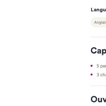
Langu
Anglai
Cap
5 pe
3 ch
Ouv