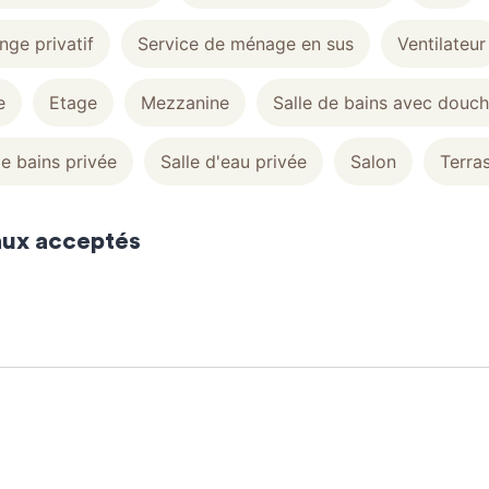
nge privatif
Service de ménage en sus
Ventilateur
e
Etage
Mezzanine
Salle de bains avec douc
de bains privée
Salle d'eau privée
Salon
Terra
ux acceptés