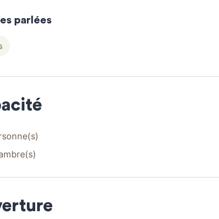
es parlées
s
acité
rsonne(s)
ambre(s)
erture