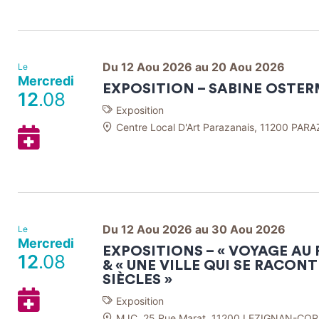
mon
Agenda
Google
Du 12 Aou 2026 au 20 Aou 2026
Le
Mercredi
EXPOSITION – SABINE OSTE
12
.08
Exposition
Centre Local D'Art Parazanais, 11200 PARA
Ajouter
à
mon
Agenda
Google
Du 12 Aou 2026 au 30 Aou 2026
Le
Mercredi
EXPOSITIONS – « VOYAGE AU 
12
.08
& « UNE VILLE QUI SE RACONT
SIÈCLES »
Ajouter
Exposition
à
MJC, 25 Rue Marat, 11200 LEZIGNAN-COR