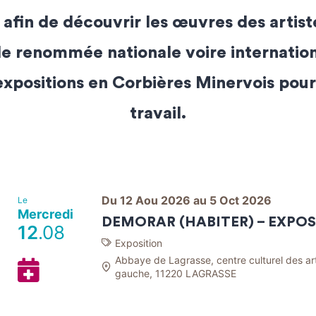
 afin de découvrir les œuvres des artist
de renommée nationale voire internatio
s expositions en Corbières Minervois pou
travail.
Du 12 Aou 2026 au 5 Oct 2026
Le
Mercredi
DEMORAR (HABITER) – EXPOS
12
.08
Exposition
Abbaye de Lagrasse, centre culturel des arts
Ajouter
gauche, 11220 LAGRASSE
à
mon