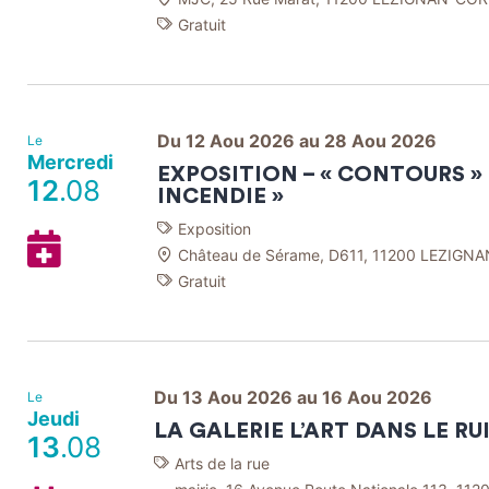
mon
Gratuit
Agenda
Google
Du 12 Aou 2026 au 28 Aou 2026
Le
Mercredi
EXPOSITION – « CONTOURS » 
12
.08
INCENDIE »
Exposition
Ajouter
Château de Sérame, D611, 11200 LEZIGN
à
Gratuit
mon
Agenda
Google
Du 13 Aou 2026 au 16 Aou 2026
Le
Jeudi
LA GALERIE L’ART DANS LE RU
13
.08
Arts de la rue