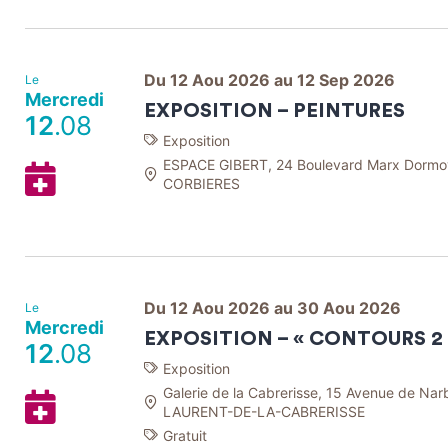
mon
Agenda
Google
Du 12 Aou 2026 au 12 Sep 2026
Le
Mercredi
EXPOSITION – PEINTURES
12
.08
Exposition
ESPACE GIBERT, 24 Boulevard Marx Dormo
Ajouter
CORBIERES
à
mon
Agenda
Google
Du 12 Aou 2026 au 30 Aou 2026
Le
Mercredi
EXPOSITION – « CONTOURS 2 
12
.08
Exposition
Galerie de la Cabrerisse, 15 Avenue de Na
Ajouter
LAURENT-DE-LA-CABRERISSE
à
Gratuit