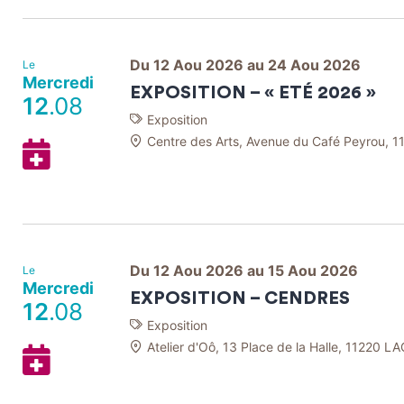
Agenda
Google
Du 12 Aou 2026 au 24 Aou 2026
Le
Mercredi
EXPOSITION – « ETÉ 2026 »
12
.08
Exposition
Centre des Arts, Avenue du Café Peyrou,
Ajouter
à
mon
Agenda
Google
Du 12 Aou 2026 au 15 Aou 2026
Le
Mercredi
EXPOSITION – CENDRES
12
.08
Exposition
Atelier d'Oô, 13 Place de la Halle, 11220 
Ajouter
à