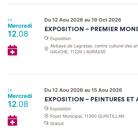
Agenda
Google
Du 12 Aou 2026 au 19 Oct 2026
Le
Mercredi
EXPOSITION – PREMIER MON
12
.08
Exposition
Abbaye de Lagrasse, centre culturel des art
Ajouter
GAUCHE, 11220 LAGRASSE
à
mon
Agenda
Google
Du 12 Aou 2026 au 15 Aou 2026
Le
Mercredi
EXPOSITION – PEINTURES ET
12
.08
Exposition
Foyer Municipal, 11360 QUINTILLAN
Ajouter
Gratuit
à
mon