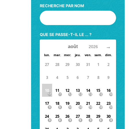
RECHERCHE PAR NOM
QUE SE PASSE-T-IL LE ... ?
→
lun.
mar.
mer.
jeu.
ven.
sam.
dim.
27
28
29
30
31
1
2
3
4
5
6
7
8
9
10
11
12
13
14
15
16
17
18
19
20
21
22
23
24
25
26
27
28
29
30