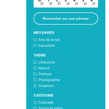
31
1
2
3
4
5
6
Rechercher sur une période
MES ENVIES
Arts de la rue
Exposition
THÈME
Littérature
Nature
Peinture
Photographie
Sculpture
CATÉGORIE
Culturelle
Sports et loisirs