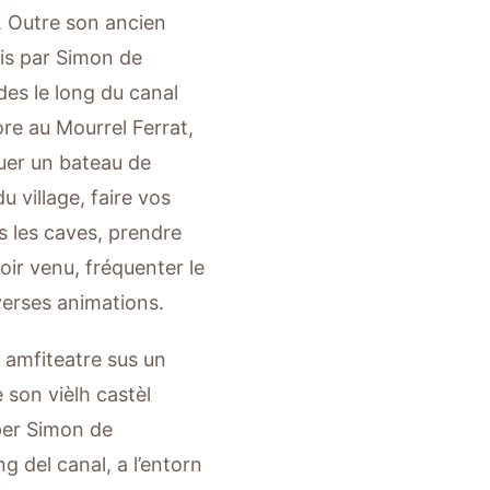
. Outre son ancien
ois par Simon de
es le long du canal
ore au Mourrel Ferrat,
ouer un bateau de
u village, faire vos
s les caves, prendre
oir venu, fréquenter le
verses animations.
 amfiteatre sus un
 son vièlh castèl
 per Simon de
g del canal, a l’entorn