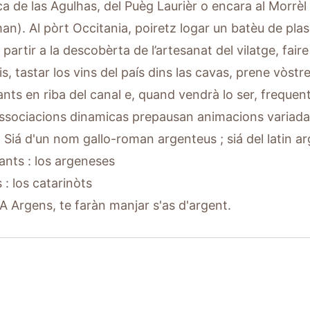
ca de las Agulhas, del Puèg Laurièr o encara al Morrèl F
an). Al pòrt Occitania, poiretz logar un batèu de plas
partir a la descobèrta de l’artesanat del vilatge, fair
, tastar los vins del país dins las cavas, prene vòstre
nts en riba del canal e, quand vendrà lo ser, frequenta
ssociacions dinamicas prepausan animacions variada
Siá d'un nom gallo-roman argenteus ; siá del latin argi
jants : los argeneses
 : los catarinòts
 A Argens, te faràn manjar s'as d'argent.