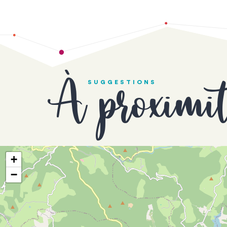
À proximi
SUGGESTIONS
+
−