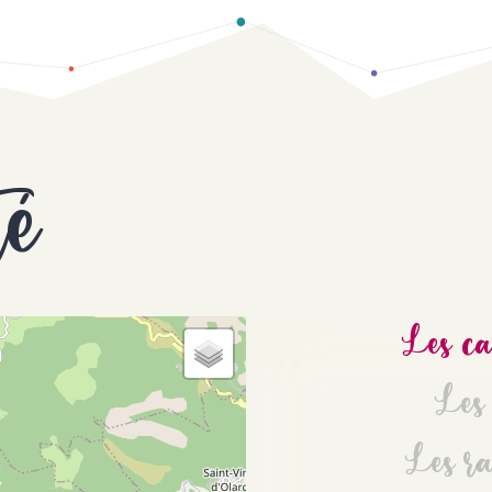
té
Les ca
Les 
Les ra