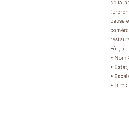
de la la
(prerom
pausa e 
comèrcis
restaura
Fòrça a
• Nom : 
• Estat
• Escais
• Dire :