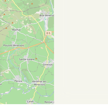
sez vos Options
s paramètres de confidentialité, en garantissant la con