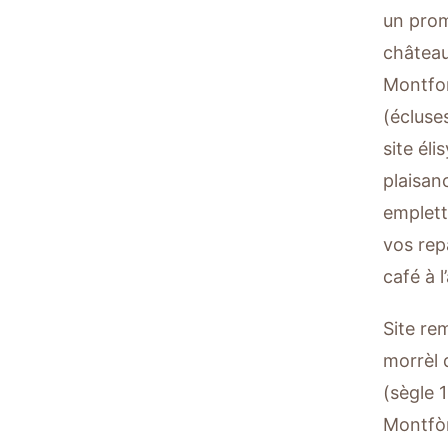
un prom
château 
Montfor
(écluse
site él
plaisanc
emplett
vos rep
café à 
Site re
morrèl 
(sègle 
Montfòr