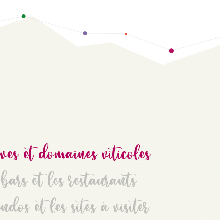
ves et domaines viticoles
bars et les restaurants
ndos et les sites à visiter