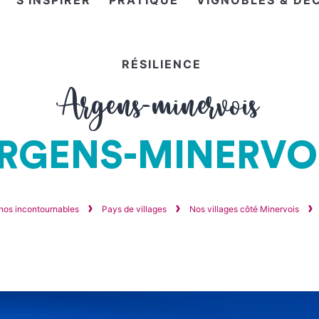
S'INSPIRER
PRATIQUE
VIGNOBLES & DÉ
RÉSILIENCE
Argens-minervois
RGENS-MINERVO
 nos incontournables
Pays de villages
Nos villages côté Minervois