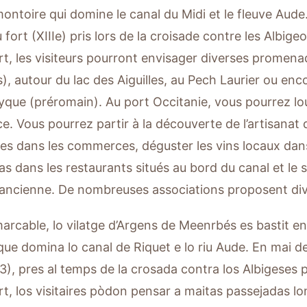
ontoire qui domine le canal du Midi et le fleuve Aude
fort (XIIIe) pris lors de la croisade contre les Albige
t, les visiteurs pourront envisager diverses promenad
s), autour du lac des Aiguilles, au Pech Laurier ou enc
isyque (préromain). Au port Occitanie, vous pourrez l
e. Vous pourrez partir à la découverte de l’artisanat d
es dans les commerces, déguster les vins locaux dan
as dans les restaurants situés au bord du canal et le s
l’ancienne. De nombreuses associations proposent di
marcable, lo vilatge d’Argens de Meenrbés es bastit en
que domina lo canal de Riquet e lo riu Aude. En mai de
13), pres al temps de la crosada contra los Albigeses
t, los visitaires pòdon pensar a maitas passejadas lon