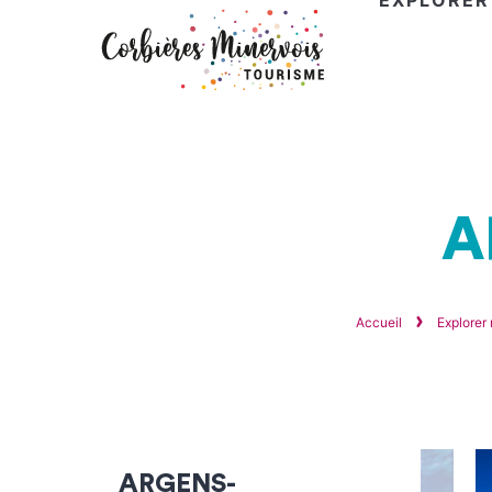
EXPLORER
Corbières
Minervois
Tourisme
A
Accueil
Explorer
ARGENS-