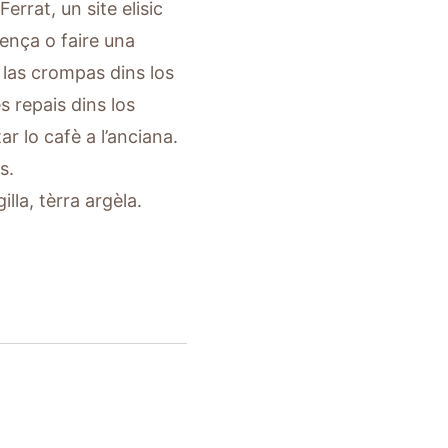
errat, un site elisic
ença o faire una
e las crompas dins los
s repais dins los
r lo cafè a l’anciana.
s.
lla, tèrra argèla.