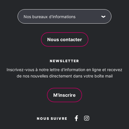
WIFI
Barbecue
Cour
Cuisine
Etage
Nos bureaux d'informations
Jardin clos
Kitchenette
Local vélo/ski/planche à voile
Parking
Nous contacter
Salle de bains avec douche
Terrasse
WC
NEWSLETTER
Animaux acceptés
Inscrivez-vous à notre lettre d'information en ligne et recevez
de nos nouvelles directement dans votre boîte mail
oui
M'inscrire
Suivez-
Suivez-
NOUS SUIVRE
nous
nous