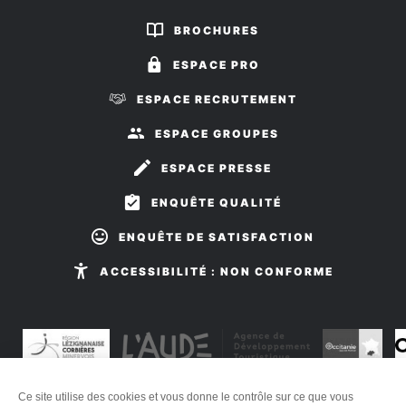
sur
sur
BROCHURES
Facebook
Instagram
ESPACE PRO
ESPACE RECRUTEMENT
ESPACE GROUPES
ESPACE PRESSE
ENQUÊTE QUALITÉ
ENQUÊTE DE SATISFACTION
ACCESSIBILITÉ : NON CONFORME
Ce site utilise des cookies et vous donne le contrôle sur ce que vous