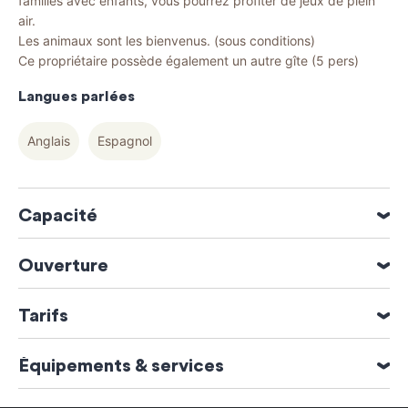
familles avec enfants, vous pourrez profiter de jeux de plein
air.
Les animaux sont les bienvenus. (sous conditions)
Ce propriétaire possède également un autre gîte (5 pers)
Langues parlées
Anglais
Espagnol
Capacité
4 personne(s)
Ouverture
2 chambre(s)
Surface : 70 m²
Ouverture du 01 Janvier 2026 au 31 Décembre 2026
Tarifs
Tarif
Équipements & services
Semaine
Services