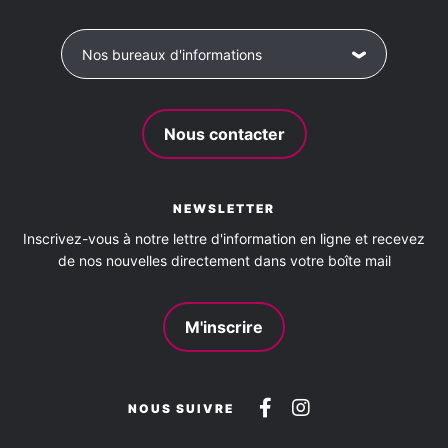
Kitchenette
Mobilier de jardin
Téléphone
Télévision
Terrasse privative
Nos bureaux d'informations
Animaux acceptés
Nous contacter
oui
NEWSLETTER
Inscrivez-vous à notre lettre d'information en ligne et recevez
de nos nouvelles directement dans votre boîte mail
M'inscrire
Suivez-
Suivez-
NOUS SUIVRE
nous
nous