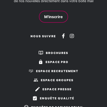
de nos nouvelles directement dans votre boîte mail
M'inscrire
Suivez-
Suivez-
NOUS SUIVRE
nous
nous
sur
sur
BROCHURES
Facebook
Instagram
ESPACE PRO
ESPACE RECRUTEMENT
ESPACE GROUPES
ESPACE PRESSE
ENQUÊTE QUALITÉ