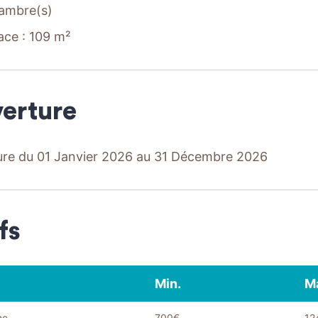
ambre(s)
ace : 109 m²
erture
re du 01 Janvier 2026 au 31 Décembre 2026
fs
Min.
M
ne
700€
12