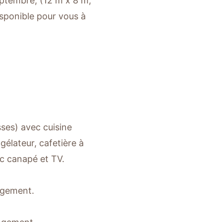
septembre, (12 m x 8 m,
isponible pour vous à
sses) avec cuisine
gélateur, cafetière à
ec canapé et TV.
ngement.