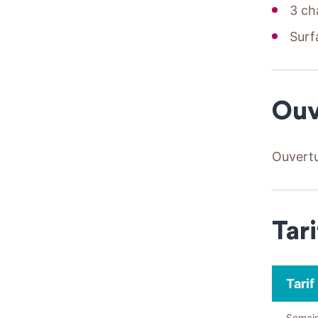
3 ch
Surf
Ouv
Ouvertu
Tari
Tarif
Semai