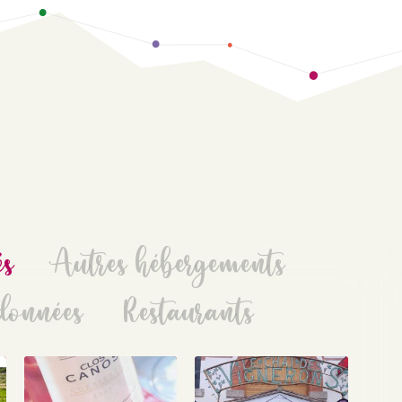
és
Autres hébergements
données
Restaurants