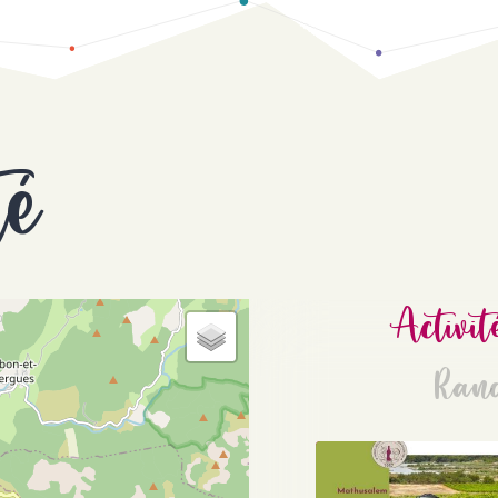
té
Activit
Ran