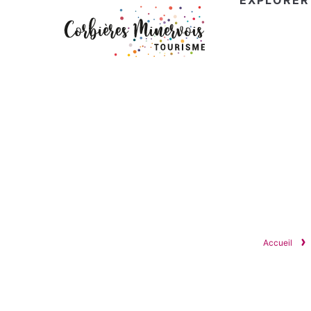
EXPLORER
Corbières
Minervois
Tourisme
Accueil