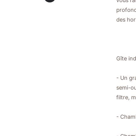
vous ra
profond
des hor
Gîte in
- Un gr
semi-ou
filtre,
- Chamb