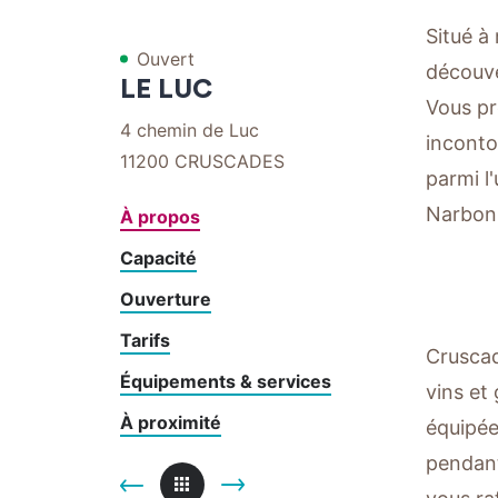
Situé à
Ouvert
découve
LE LUC
Vous pr
4 chemin de Luc
inconto
11200
CRUSCADES
parmi l
Narbonn
À propos
Capacité
Ouverture
Tarifs
Cruscad
Équipements & services
vins et
À proximité
équipée
pendant