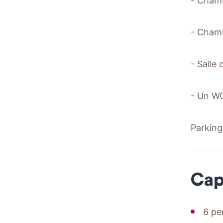
- Chamb
- Chamb
- Salle
- Un W
Parking 
Cap
6 pe