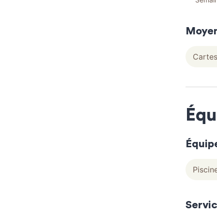
Moyen
Cartes
Équ
Équip
Piscin
Servi