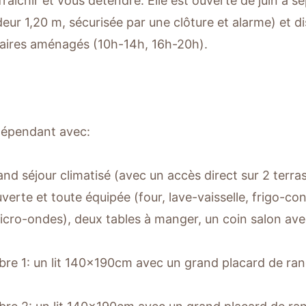
fraîchir et vous détendre. Elle est ouverte de juin à 
eur 1,20 m, sécurisée par une clôture et alarme) et d
aires aménagés (10h-14h, 16h-20h).
dépendant avec:
and séjour climatisé (avec un accès direct sur 2 terra
verte et toute équipée (four, lave-vaisselle, frigo-con
 micro-ondes), deux tables à manger, un coin salon av
re 1: un lit 140x190cm avec un grand placard de ra