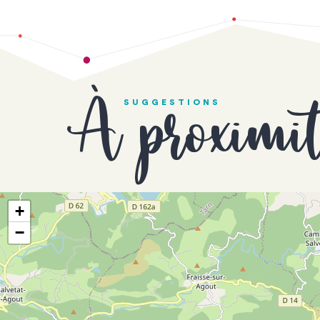
À proximi
SUGGESTIONS
+
−