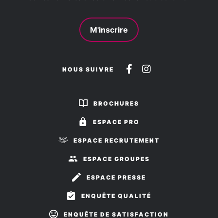
M'inscrire
Suivez-
Suivez-
NOUS SUIVRE
nous
nous
sur
sur
BROCHURES
Facebook
Instagram
ESPACE PRO
ESPACE RECRUTEMENT
ESPACE GROUPES
ESPACE PRESSE
ENQUÊTE QUALITÉ
ENQUÊTE DE SATISFACTION