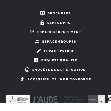
Spéléologie
Sports aériens
Sports d'eau vive
nous
nous
sur
sur
BROCHURES
Tennis collectif
Facebook
Instagram
ESPACE PRO
ESPACE RECRUTEMENT
ESPACE GROUPES
ESPACE PRESSE
ENQUÊTE QUALITÉ
ENQUÊTE DE SATISFACTION
ACCESSIBILITÉ : NON CONFORME