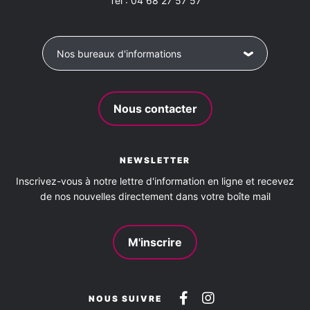
Tél :
04 68 27 57 57
Séjour
Terrasse
WC
Nos bureaux d'informations
Animaux acceptés
oui
Nous contacter
Activités à proximité
NEWSLETTER
Baignade
Canoë
Équitation
Escalade
Inscrivez-vous à notre lettre d'information en ligne et recevez
de nos nouvelles directement dans votre boîte mail
Location de vélos
Pêche
Piscine collective
M'inscrire
Plage surveillée
Remise en forme
Réserve naturelle
Sentier de randonnée
Suivez-
Suivez-
NOUS SUIVRE