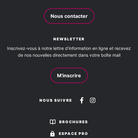
Four
Hotte aspirante
Lave vaisselle
Lit bébé
Nous contacter
Matériel enfant
Micro-ondes multifonction
NEWSLETTER
Réfrigérateur / conservateur
Inscrivez-vous à notre lettre d'information en ligne et recevez
de nos nouvelles directement dans votre boîte mail
Service de ménage compris
Télévision
WIFI
Cour
Parking
Terrasse
M'inscrire
Activités à proximité
Suivez-
Suivez-
NOUS SUIVRE
Baignade
Canoë
Équitation
Location de vélos
nous
nous
sur
sur
BROCHURES
Pêche
Sentier de randonnée
Sports aériens
Facebook
Instagram
ESPACE PRO