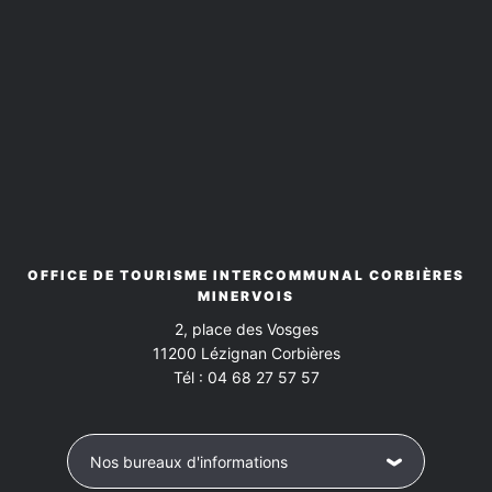
Piscine collective
Piscine extérieure
Services
Linge de maison fourni
Location de linge
Location linge de toilette
Location télévision
Nettoyage / ménage
Prêt de vélo
OFFICE DE TOURISME INTERCOMMUNAL CORBIÈRES
MINERVOIS
Conforts
2, place des Vosges
11200
Lézignan Corbières
Accès Internet
Barbecue bâti
Câble / satellite
Tél :
04 68 27 57 57
Cafetière
Chaise bébé
Congélateur
Nos bureaux d'informations
Double vitrage phonique
Draps et linge compris