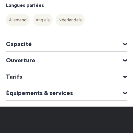
Langues parlées
Allemand
Anglais
Néerlandais
Capacité
4 personne(s)
Ouverture
2 chambre(s)
Ouverture du 01 Janvier 2026 au 31 Décembre 2026
Tarifs
Moyens de paiement
Équipements & services
Espèces
Virements
Équipements
Jeux pour enfants
Matériel de sport
Piscine