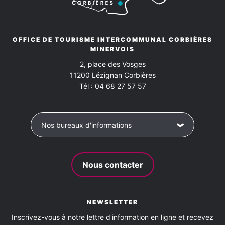
Animaux acceptés
oui
OFFICE DE TOURISME INTERCOMMUNAL CORBIÈRES
MINERVOIS
Activités à proximité
2, place des Vosges
11200
Lézignan Corbières
Baignade
Canoë
Équitation
Escalade
Tél :
04 68 27 57 57
Pêche
Piscine collective
Plage surveillée
Nos bureaux d'informations
Planche à voile
Remise en forme
Réserve naturelle
Sentier de randonnée
Nous contacter
Spéléologie
Sports aériens
Sports d'eau vive
NEWSLETTER
Squash
Tennis collectif
Voile
Vol à Voile
Inscrivez-vous à notre lettre d'information en ligne et recevez