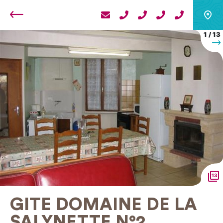
Retour
1
/
13
S
13
GITE DOMAINE DE LA
SALYNETTE N°2