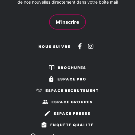
de nos nouvelles directement dans votre boîte mail
M'inscrire
Suivez-
Suivez-
NOUS SUIVRE
nous
nous
sur
sur
BROCHURES
Facebook
Instagram
ESPACE PRO
ESPACE RECRUTEMENT
ESPACE GROUPES
ESPACE PRESSE
ENQUÊTE QUALITÉ