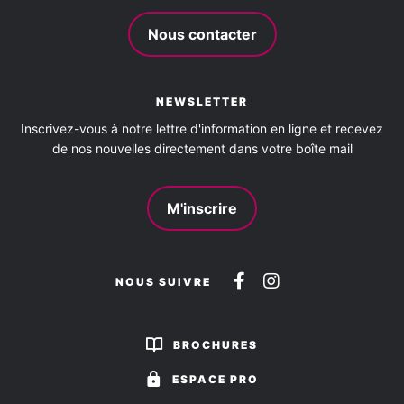
Baignade
Golf
Pêche
Piscine collective
Nous contacter
Sentier de randonnée
NEWSLETTER
Inscrivez-vous à notre lettre d'information en ligne et recevez
de nos nouvelles directement dans votre boîte mail
M'inscrire
Suivez-
Suivez-
NOUS SUIVRE
nous
nous
sur
sur
BROCHURES
Facebook
Instagram
ESPACE PRO