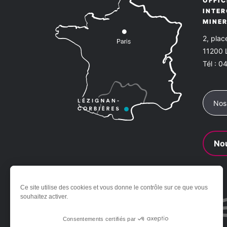
OFFIC
INTE
MINE
2, pla
11200
Tél :
04
Nos
Nou
Ce site utilise des cookies et vous donne le contrôle sur ce que vous
souhaitez activer.
Consentements certifiés par