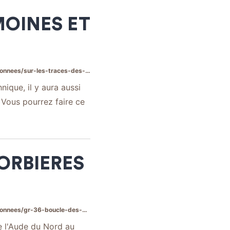
MOINES ET
es-des-moines-et-des-bonshommes-3/
nique, il y aura aussi
 Vous pourrez faire ce
CORBIERES
boucle-des-corbieres-etape-1-2/
e l'Aude du Nord au