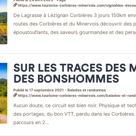
https://www.tourisme-corbieres-minervois.com/vignobles-decouvertes/les-idees-balades-vigno
De Lagrasse à Lézignan Corbières 3 jours 150km envi
routes des Corbières et du Minervois découvrir des 
époustouflants, des saveurs gourmandes et des pers
SUR LES TRACES DES 
DES BONSHOMMES
Publié le 17 septembre 2021 - Balades et randonnes
https://www.tourisme-corbieres-minervois.com/balades-et-randonnees/sur-les-trac
Aucun doute, ce circuit est bien noir. Physique et tech
des portages, du bon VTT, perdu dans les Corbières.
parcours en 2...