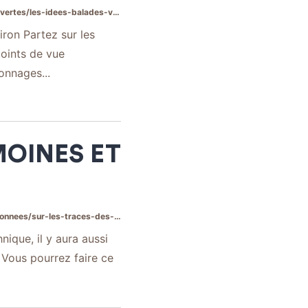
bles-decouvertes/road-trip-van-et-vin/
ron Partez sur les
points de vue
onnages...
MOINES ET
es-des-moines-et-des-bonshommes-2/
nique, il y aura aussi
 Vous pourrez faire ce