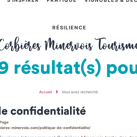
S'INSPIRER
PRATIQUE
VIGNOBLES & DÉ
RÉSILIENCE
Corbières Minervois Tourism
9 résultat(s) pou
Accueil
Vous avez recherché
de confidentialité
 Page
eres-minervois.com/politique-de-confidentialite/