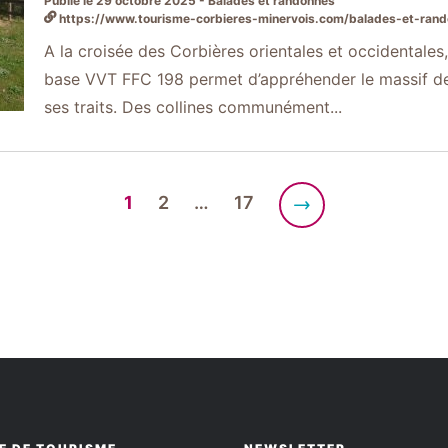
Publié le 29 octobre 2025 - Balades et randonnes
https://www.tourisme-corbieres-minervois.com/balades-et-randonnees/ci
A la croisée des Corbières orientales et occidentales, 
base VVT FFC 198 permet d’appréhender le massif de
ses traits. Des collines communément...
1
2
…
17