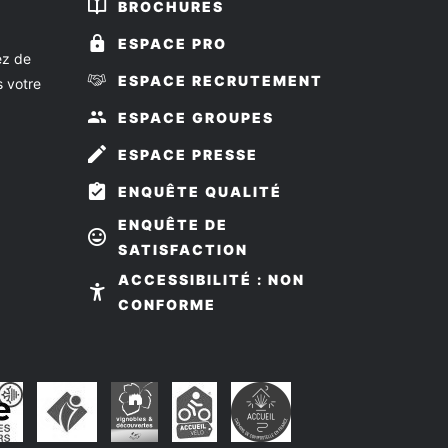
BROCHURES
ESPACE PRO
ez de
ESPACE RECRUTEMENT
s votre
ESPACE GROUPES
ESPACE PRESSE
ENQUÊTE QUALITÉ
ENQUÊTE DE
SATISFACTION
z-
ivez-
ACCESSIBILITÉ : NON
us
CONFORME
r
ook
stagram