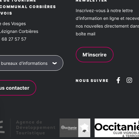
E DE TOURISME
NEWSLETTER
RCOMMUNAL CORBIÈRES
Inscrivez-vous à notre lettre
RVOIS
d'information en ligne et recev
ce des Vosges
nos nouvelles directement dan
Lézignan Corbières
boîte mail
 68 27 57 57
M'inscrire
 bureaux d'informations
Suive
Su
NOUS SUIVRE
s contacter
nous
no
sur
su
Faceb
In