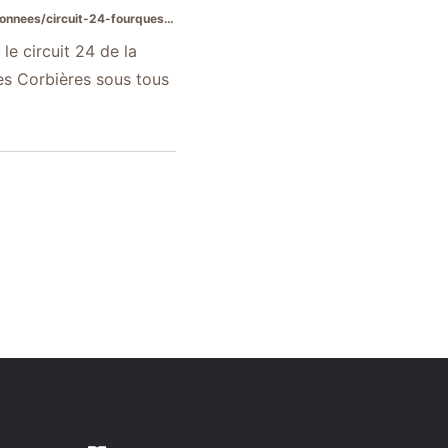
rcuit-24-fourques-et-st-rome/
le circuit 24 de la
s Corbières sous tous